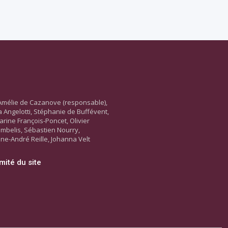
Amélie de Cazanove (responsable),
ara Angelotti, Stéphanie de Buffévent,
arine François-Poncet, Olivier
ambelis, Sébastien Nourry,
ne-André Reille, Johanna Velt
mité du site