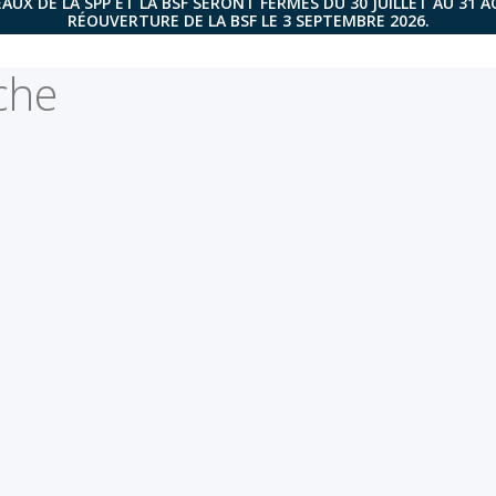
AUX DE LA SPP ET LA BSF SERONT FERMÉS DU 30 JUILLET AU 31 
RÉOUVERTURE DE LA BSF LE 3 SEPTEMBRE 2026.
che