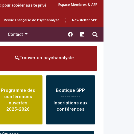
Espace Membres & AEF
ci pour accéder au site privé
Revue Française de Psychanalyse
Newsletter SPP
Contact
Trouver un psychanalyste
Programme des
Boutique SPP
conférences
----- -----
ouvertes
Inscriptions aux
2025-2026
conférences