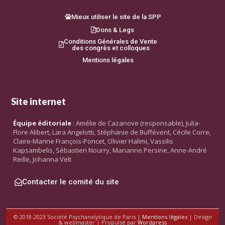
Mieux utiliser le site de la SPP
Dons & Legs
Conditions Générales de Vente
des congrès et colloques
Mentions légales
Site internet
Équipe éditoriale
: Amélie de Cazanove (responsable), Julia-
Flore Alibert, Lara Angelotti, Stéphanie de Buffévent, Cécile Corre,
Claire-Marine François-Poncet, Olivier Halimi, Vassilis
Kapsambelis, Sébastien Nourry, Marianne Persine, Anne-André
Reille, Johanna Velt
Contacter le comité du site
© 2018-2023 Société Psychanalytique de Paris |
Mentions légales
| Design
& webmaster | Propulsé par
Wordpress