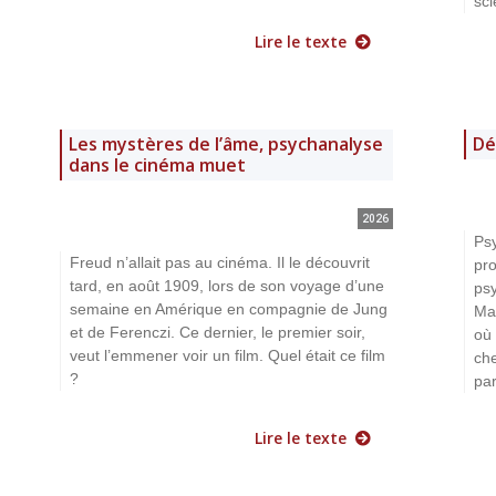
sci
Lire le texte
Les mystères de l’âme, psychanalyse
Dé
dans le cinéma muet
2026
Psy
Freud n’allait pas au cinéma. Il le découvrit
pro
tard, en août 1909, lors de son voyage d’une
psy
semaine en Amérique en compagnie de Jung
Mar
et de Ferenczi. Ce dernier, le premier soir,
où 
veut l’emmener voir un film. Quel était ce film
che
?
par
Lire le texte