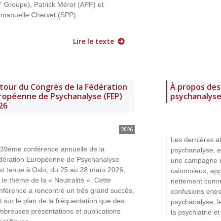
° Groupe), Patrick Mérot (APF) et
manuelle Chervet (SPP).
Lire le texte
tour du Congrès de la Fédération
À propos des
ropéenne de Psychanalyse (FEP)
psychanalyse
26
2026
Les dernières a
 39ème conférence annuelle de la
psychanalyse, en
dération Européenne de Psychanalyse
une campagne m
st tenue à Oslo, du 25 au 28 mars 2026,
calomnieux, app
 le thème de la « Neutralité ». Cette
nettement comm
nférence a rencontré un très grand succès,
confusions entre
t sur le plan de la fréquentation que des
psychanalyse, l
mbreuses présentations et publications
la psychiatrie et