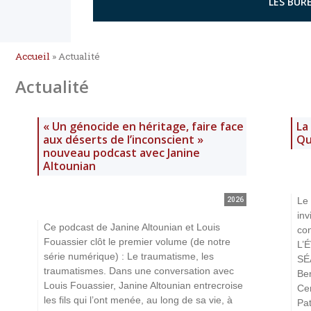
LES BURE
Accueil
»
Actualité
Actualité
« Un génocide en héritage, faire face
La
aux déserts de l’inconscient »
Qu
nouveau podcast avec Janine
Altounian
Le 
2026
inv
Ce podcast de Janine Altounian et Louis
con
Fouassier clôt le premier volume (de notre
L’
série numérique) : Le traumatisme, les
SÉ
traumatismes. Dans une conversation avec
Be
Louis Fouassier, Janine Altounian entrecroise
Cen
les fils qui l’ont menée, au long de sa vie, à
Pa