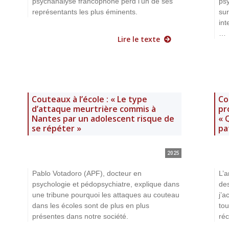
psychanalyse francophone perd l’un de ses
ps
représentants les plus éminents.
sur
int
…
Lire le texte
Couteaux à l’école : « Le type
Co
d’attaque meurtrière commis à
pr
Nantes par un adolescent risque de
« 
se répéter »
pa
2025
Pablo Votadoro (APF), docteur en
L’a
psychologie et pédopsychiatre, explique dans
des
une tribune pourquoi les attaques au couteau
j’a
dans les écoles sont de plus en plus
tou
présentes dans notre société.
réc