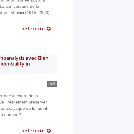
al pour l’année 2026, à
1e anniversaire de la
rge Lebovici (1915–2000).
Lire le texte
hoanalysis avec Ellen
identiality in
»
2025
erroge le cadre de la
ut-il réellement préserver
cte analytique ou le met-il
en danger ?
Lire le texte