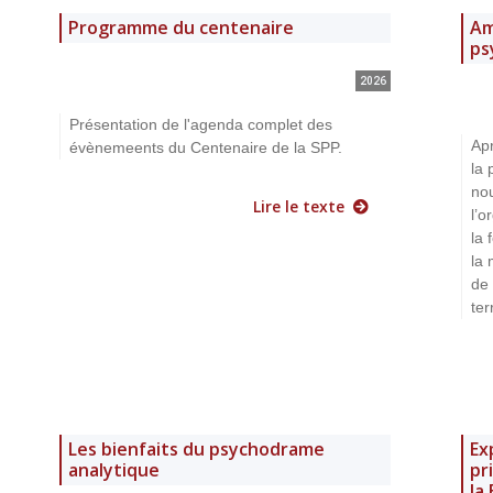
Programme du centenaire
Am
ps
2026
Présentation de l'agenda complet des
Apr
évènemeents du Centenaire de la SPP.
la
nou
Lire le texte
l’o
la 
la 
de 
ter
Les bienfaits du psychodrame
Ex
analytique
pr
la