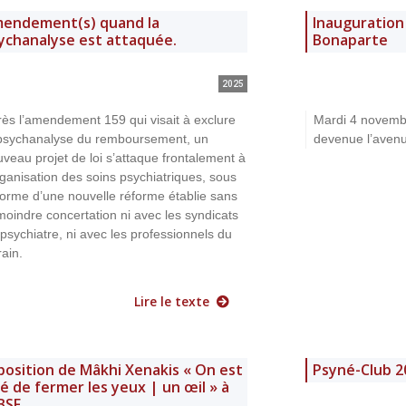
endement(s) quand la
Inauguration
ychanalyse est attaquée.
Bonaparte
2025
ès l’amendement 159 qui visait à exclure
Mardi 4 novemb
 psychanalyse du remboursement, un
devenue l’aven
veau projet de loi s’attaque frontalement à
rganisation des soins psychiatriques, sous
forme d’une nouvelle réforme établie sans
moindre concertation ni avec les syndicats
psychiatre, ni avec les professionnels du
rain.
Lire le texte
position de Mâkhi Xenakis « On est
Psyné-Club 2
ié de fermer les yeux | un œil » à
 BSF