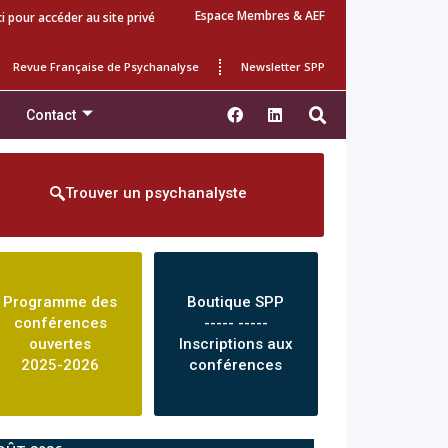
Espace Membres & AEF
ci pour accéder au site privé
Revue Française de Psychanalyse
Newsletter SPP
Contact
Trouver un psychanalyste
Programme des
Boutique SPP
conférences
----- -----
ouvertes
Inscriptions aux
2025-2026
conférences