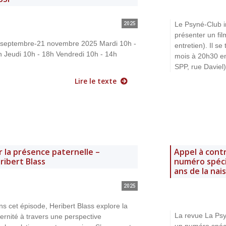
Le Psyné-Club i
2025
présenter un fi
 septembre-21 novembre 2025 Mardi 10h -
entretien). Il s
h Jeudi 10h - 18h Vendredi 10h - 14h
mois à 20h30 en
SPP, rue Daviel
Lire le texte
r la présence paternelle –
Appel à cont
ribert Blass
numéro spécia
ans de la nai
2025
s cet épisode, Heribert Blass explore la
La revue La Psyc
ernité à travers une perspective