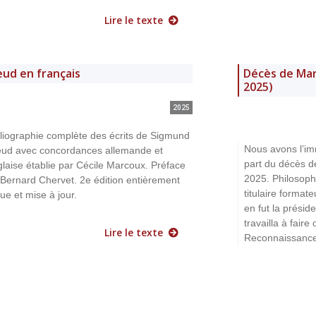
Lire le texte
eud en français
Décès de Mari
2025)
2025
bliographie complète des écrits de Sigmund
Nous avons l’im
eud avec concordances allemande et
part du décès de
laise établie par Cécile Marcoux. Préface
2025. Philosop
Bernard Chervet. 2e édition entièrement
titulaire format
ue et mise à jour.
en fut la présid
travailla à faire
Lire le texte
Reconnaissance d