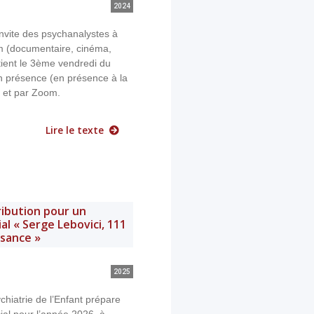
2024
nvite des psychanalystes à
lm (documentaire, cinéma,
e tient le 3ème vendredi du
 présence (en présence à la
) et par Zoom.
Lire le texte
ribution pour un
l « Serge Lebovici, 111
ssance »
2025
hiatrie de l’Enfant prépare