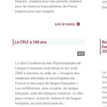
traduire : traduire pour ses parents, traduire
(IV
pour les lecteurs francophones de Freud,
Em
traduire pour son analyse.
Lire le texte
Le CPLF a 100 ans
Re
Eu
20
2026
La 1ère Conférence des Psychanalystes de
Langue Française s’est tenue le 1er août
La
1926 à Genève, la veille du « Congrès des
Fé
médecins aliénistes et neurologistes de
s’e
France et des pays de langue française ».
sur
Les conférences, puis congrès, de langue
Co
française, puis des langues romanes, ou des
tan
pays romans, avant de redevenir de langue
no
française, se sont poursuivis en...