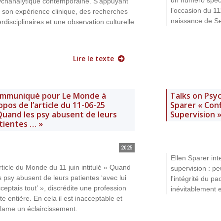
un numéro spéci
ychanalytique contemporaine. S’appuyant
l’occasion du 11
 son expérience clinique, des recherches
naissance de Se
erdisciplinaires et une observation culturelle
Lire le texte
mmuniqué pour Le Monde à
Talks on Psyc
opos de l’article du 11-06-25
Sparer « Conf
Quand les psy abusent de leurs
Supervision 
tientes … »
2025
Ellen Sparer int
rticle du Monde du 11 juin intitulé « Quand
supervision : pe
 psy abusent de leurs patientes ‘avec lui
l'intégrité du pa
cceptais tout’ », discrédite une profession
inévitablement 
te entière. En cela il est inacceptable et
lame un éclaircissement.