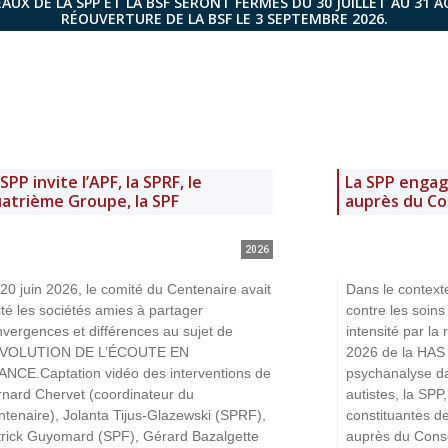
AUX DE LA SPP ET LA BSF SERONT FERMÉS DU 30 JUILLET AU 31 
RÉOUVERTURE DE LA BSF LE 3 SEPTEMBRE 2026.
 SPP invite l’APF, la SPRF, le
La SPP engag
atrième Groupe, la SPF
auprès du Con
2026
20 juin 2026, le comité du Centenaire avait
Dans le context
ité les sociétés amies à partager
contre les soin
vergences et différences au sujet de
intensité par l
ÉVOLUTION DE L’ÉCOUTE EN
2026 de la HAS
ANCE.Captation vidéo des interventions de
psychanalyse da
rnard Chervet (coordinateur du
autistes, la SPP
tenaire), Jolanta Tijus-Glazewski (SPRF),
constituantes de
trick Guyomard (SPF), Gérard Bazalgette
auprès du Consei