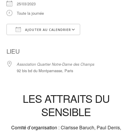
25/03/2023
Toute la journée
AJOUTER AU CALENDRIER
Télécharger ICS
Calendrier Google
iCalendar
Office 365
Outlook Live
LIEU
Association Quartier Notre-Dame des Champs
92 bis bd du Montparnasse, Paris
LES ATTRAITS DU
SENSIBLE
Comité d’organisation
: Clarisse Baruch, Paul Denis,