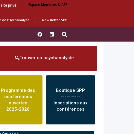
Espace Membres & AEF
 site privé
e de Psychanalyse
Newsletter SPP
Trouver un psychanalyste
Programme des
Boutique SPP
conférences
----- -----
ouvertes
Inscriptions aux
2025-2026
conférences