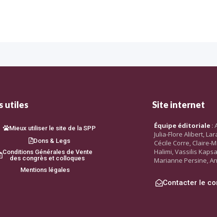
 utiles
Site internet
Équipe éditoriale
: 
Mieux utiliser le site de la SPP
Julia-Flore Alibert, L
Dons & Legs
Cécile Corre, Claire-M
Halimi, Vassilis Kaps
Conditions Générales de Vente
des congrès et colloques
Marianne Persine, An
Mentions légales
Contacter le co