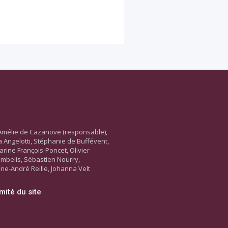
Amélie de Cazanove (responsable),
ara Angelotti, Stéphanie de Buffévent,
arine François-Poncet, Olivier
ambelis, Sébastien Nourry,
ne-André Reille, Johanna Velt
mité du site