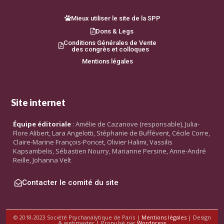
Mieux utiliser le site de la SPP
Dons & Legs
Conditions Générales de Vente
des congrès et colloques
Mentions légales
Site internet
Équipe éditoriale
: Amélie de Cazanove (responsable), Julia-
Flore Alibert, Lara Angelotti, Stéphanie de Buffévent, Cécile Corre,
Claire-Marine François-Poncet, Olivier Halimi, Vassilis
Kapsambelis, Sébastien Nourry, Marianne Persine, Anne-André
Reille, Johanna Velt
Contacter le comité du site
© 2018-2023 Société Psychanalytique de Paris |
Mentions légales
| Design
& webmaster | Propulsé par
Wordpress