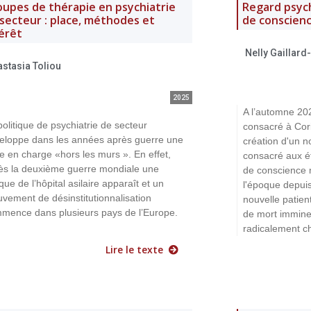
upes de thérapie en psychiatrie
Regard psych
secteur : place, méthodes et
de conscienc
érêt
Nelly Gaillard
stasia Toliou
2025
A l’automne 20
politique de psychiatrie de secteur
consacré à Cor
eloppe dans les années après guerre une
création d'un n
se en charge «hors les murs ». En effet,
consacré aux ét
ès la deuxième guerre mondiale une
de conscience m
ique de l’hôpital asilaire apparaît et un
l'époque depui
vement de désinstitutionnalisation
nouvelle patien
mence dans plusieurs pays de l’Europe.
de mort imminen
radicalement c
Lire le texte