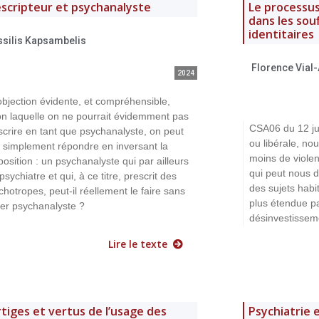
scripteur et psychanalyste
Le processu
dans les sou
identitaires
ssilis Kapsambelis
Florence Vial
2024
’objection évidente, et compréhensible,
on laquelle on ne pourrait évidemment pas
CSA06 du 12 ju
scrire en tant que psychanalyste, on peut
ou libérale, no
t simplement répondre en inversant la
moins de violen
position : un psychanalyste qui par ailleurs
qui peut nous d
psychiatre et qui, à ce titre, prescrit des
des sujets habi
chotropes, peut-il réellement le faire sans
plus étendue par
ter psychanalyste ?
désinvestissem
Lire le texte
tiges et vertus de l’usage des
Psychiatrie 