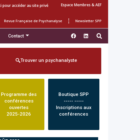
Espace Membres & AEF
ci pour accéder au site privé
Revue Française de Psychanalyse
Newsletter SPP
Contact
Trouver un psychanalyste
Programme des
Boutique SPP
conférences
----- -----
ouvertes
Inscriptions aux
2025-2026
conférences