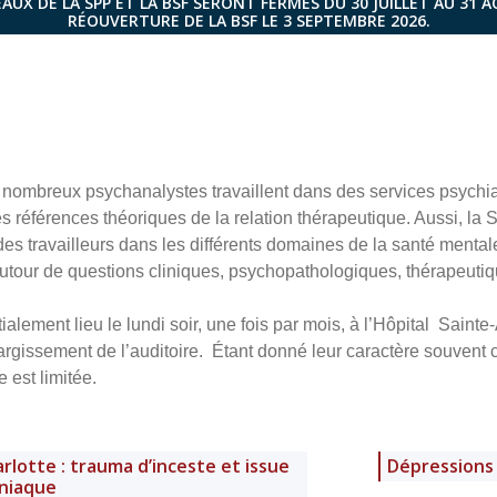
AUX DE LA SPP ET LA BSF SERONT FERMÉS DU 30 JUILLET AU 31 
RÉOUVERTURE DE LA BSF LE 3 SEPTEMBRE 2026.
e nombreux psychanalystes travaillent dans des services psychi
s références théoriques de la relation thérapeutique. Aussi, la
 travailleurs dans les différents domaines de la santé mental
utour de questions cliniques, psychopathologiques, thérapeutiqu
itialement lieu le lundi soir, une fois par mois, à l’Hôpital Sain
largissement de l’auditoire. Étant donné leur caractère souvent c
e est limitée.
rlotte : trauma d’inceste et issue
Dépressions
niaque