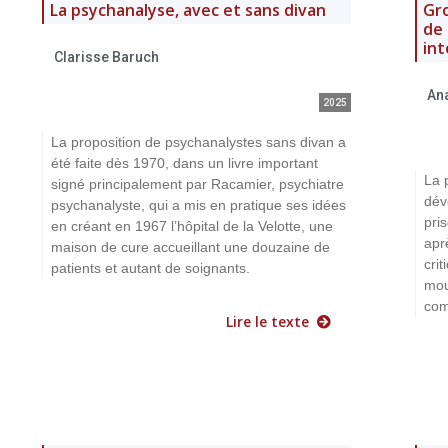
La psychanalyse, avec et sans divan
Gro
de 
int
Clarisse Baruch
Ana
2025
La proposition de psychanalystes sans divan a
été faite dès 1970, dans un livre important
La 
signé principalement par Racamier, psychiatre
dév
psychanalyste, qui a mis en pratique ses idées
pri
en créant en 1967 l’hôpital de la Velotte, une
apr
maison de cure accueillant une douzaine de
crit
patients et autant de soignants.
mou
com
Lire le texte