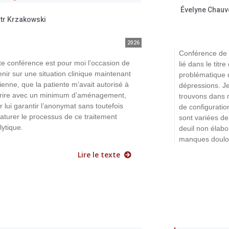
Évelyne Chauv
otr Krzakowski
2026
Conférence de S
te conférence est pour moi l’occasion de
lié dans le titr
enir sur une situation clinique maintenant
problématique 
ienne, que la patiente m’avait autorisé à
dépressions. Je
rire avec un minimum d’aménagement,
trouvons dans n
r lui garantir l’anonymat sans toutefois
de configuratio
aturer le processus de ce traitement
sont variées de
lytique.
deuil non élabo
manques doulou
Lire le texte