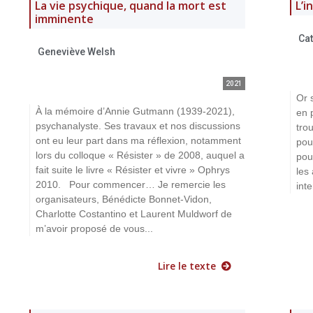
La vie psychique, quand la mort est
L’i
imminente
Ca
Geneviève Welsh
2021
Or 
À la mémoire d’Annie Gutmann (1939-2021),
en p
psychanalyste. Ses travaux et nos discussions
tro
ont eu leur part dans ma réflexion, notamment
pou
lors du colloque « Résister » de 2008, auquel a
pou
fait suite le livre « Résister et vivre » Ophrys
les
2010. Pour commencer… Je remercie les
int
organisateurs, Bénédicte Bonnet-Vidon,
Charlotte Costantino et Laurent Muldworf de
m’avoir proposé de vous...
Lire le texte