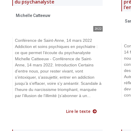
du psychanalyste
pr
l’e
Michelle Catteeuw
Sa
2022
Conférence de Saint-Anne, 14 mars 2022
Con
Addiction et soins psychiques en psychiatre :
14 
ce que permet l’écoute du psychanalyste
nou
Michelle Catteeuw - Conférence de Saint-
con
Anne, 14 mars 2022. Introduction Certains
des
d’entre nous, pour rester vivant, vont
Aut
s’intoxiquer, s’assujettir, entrer en addiction
réf
jusqu’à s’effacer, voire s’y anéantir. Scandale à
dev
l’heure du narcissisme triomphant, marquée
con
par l’illusion de l’illimité (s’abonner à un...
Lire le texte