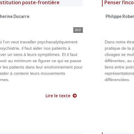
nstitution poste-frontière
Penser l’inco
therine Ducarre
Philippe Rober
2021
si l’on veut travailler psychanalytiquement
Dans notre étra
sychiatrie, il faut aider nos patients à
pratique de la 
uver un sens à leurs symptômes. Et il faut
clivages se mul
voir au minimum se figurer ce qui se passe
différentes, au
r les patients dans leur environnement pour
liens entre poi
 aider à contenir leurs mouvements
représentation
ernes.
différenciées.
Lire le texte