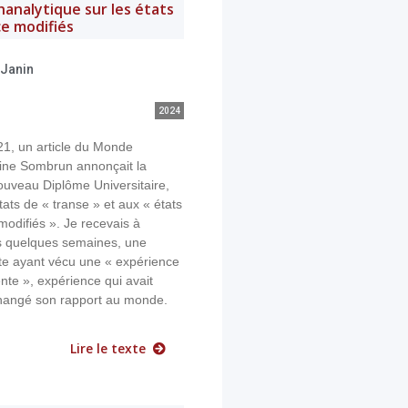
analytique sur les états
e modifiés
-Janin
2024
21, un article du Monde
ine Sombrun annonçait la
ouveau Diplôme Universitaire,
ats de « transe » et aux « états
odifiés ». Je recevais à
s quelques semaines, une
te ayant vécu une « expérience
te », expérience qui avait
hangé son rapport au monde.
Lire le texte