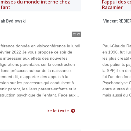
émisses du monde interne chez
l’appui des 
nfant
Racamier
rah Bydlowski
Vincent REBIÈ
2022
férence donnée en visioconférence le lundi
Paul-Claude Ra
février 2022 Je vous propose ce soir de
en 1996, fut l'
s intéresser aux effets des nouvelles
les plus créati
figurations parentales sur la construction
des patients ps
 liens précoces autour de la naissance.
la SPP, il en dir
rement dit, d’apporter des appuis à la
fut l'un des fo
lexion sur les processus qui conduisent à
Psychanalyse G
enir parent, les liens parents-enfants et la
entre autres d
struction psychique de l’enfant. Face aux...
mais aussi du G
Lire le texte