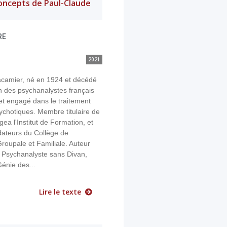
concepts de Paul-Claude
RE
2021
camier, né en 1924 et décédé
un des psychanalystes français
f et engagé dans le traitement
ychotiques. Membre titulaire de
igea l'Institut de Formation, et
ndateurs du Collège de
roupale et Familiale. Auteur
u Psychanalyste sans Divan,
énie des...
Lire le texte