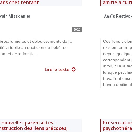
ans chez l’enfant
amitié à cult
lvain Missonnier
Anaïs Restivo
2022
res, lumières et éblouissements de la
Ces liens violen
lité virtuelle au quotidien du bébé, de
existent entre 
fant et de la famille.
depuis quelques
correspondent p
avoir, ni à la f
Lire le texte
lorsque psychia
travaillent ens
bonne amitié, da
 nouvelles parentalités :
Présentatio
struction des liens précoces,
psychothérap