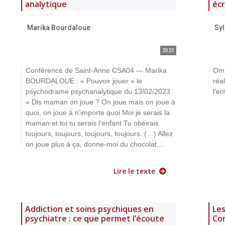
analytique
écr
Marika Bourdaloue
Sy
2023
Conférence de Saint-Anne CSA04 — Marika
Omb
BOURDALOUE : « Pouvoir jouer » le
réa
psychodrame psychanalytique du 13/02/2023
l'en
« Dis maman on joue ? On joue mais on joue à
quoi, on joue à n’importe quoi Moi je serais la
maman et toi tu serais l’enfant Tu obéirais
toujours, toujours, toujours, toujours. (…) Allez
on joue plus à ça, donne-moi du chocolat,...
Lire le texte
Addiction et soins psychiques en
Les
psychiatre : ce que permet l’écoute
Con