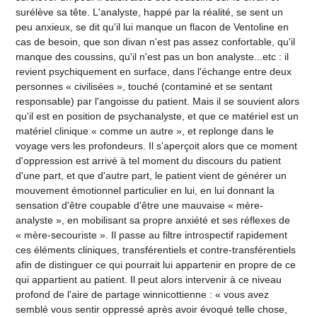
surélève sa tête. L'analyste, happé par la réalité, se sent un
peu anxieux, se dit qu'il lui manque un flacon de Ventoline en
cas de besoin, que son divan n'est pas assez confortable, qu'il
manque des coussins, qu'il n'est pas un bon analyste...etc : il
revient psychiquement en surface, dans l'échange entre deux
personnes « civilisées », touché (contaminé et se sentant
responsable) par l'angoisse du patient. Mais il se souvient alors
qu'il est en position de psychanalyste, et que ce matériel est un
matériel clinique « comme un autre », et replonge dans le
voyage vers les profondeurs. Il s'aperçoit alors que ce moment
d'oppression est arrivé à tel moment du discours du patient
d'une part, et que d'autre part, le patient vient de générer un
mouvement émotionnel particulier en lui, en lui donnant la
sensation d'être coupable d'être une mauvaise « mère-
analyste », en mobilisant sa propre anxiété et ses réflexes de
« mère-secouriste ». Il passe au filtre introspectif rapidement
ces éléments cliniques, transférentiels et contre-transférentiels
afin de distinguer ce qui pourrait lui appartenir en propre de ce
qui appartient au patient. Il peut alors intervenir à ce niveau
profond de l'aire de partage winnicottienne : « vous avez
semblé vous sentir oppressé après avoir évoqué telle chose,