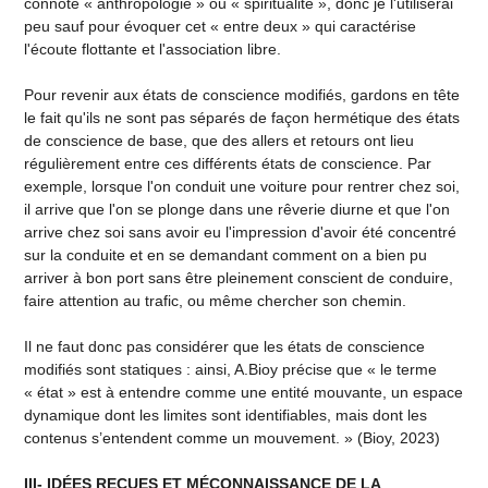
connoté « anthropologie » ou « spiritualité », donc je l'utiliserai
peu sauf pour évoquer cet « entre deux » qui caractérise
l'écoute flottante et l'association libre.
Pour revenir aux états de conscience modifiés, gardons en tête
le fait qu'ils ne sont pas séparés de façon hermétique des états
de conscience de base, que des allers et retours ont lieu
régulièrement entre ces différents états de conscience. Par
exemple, lorsque l'on conduit une voiture pour rentrer chez soi,
il arrive que l'on se plonge dans une rêverie diurne et que l'on
arrive chez soi sans avoir eu l'impression d'avoir été concentré
sur la conduite et en se demandant comment on a bien pu
arriver à bon port sans être pleinement conscient de conduire,
faire attention au trafic, ou même chercher son chemin.
Il ne faut donc pas considérer que les états de conscience
modifiés sont statiques : ainsi, A.Bioy précise que « le terme
« état » est à entendre comme une entité mouvante, un espace
dynamique dont les limites sont identifiables, mais dont les
contenus s’entendent comme un mouvement. » (Bioy, 2023)
III- IDÉES RECUES ET MÉCONNAISSANCE DE LA