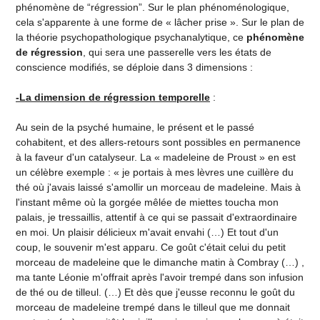
phénomène de “régression”. Sur le plan phénoménologique,
cela s'apparente à une forme de « lâcher prise ». Sur le plan de
la théorie psychopathologique psychanalytique, ce
phénomène
de régression
, qui sera une passerelle vers les états de
conscience modifiés, se déploie dans 3 dimensions :
-La dimension de régression temporelle
:
Au sein de la psyché humaine, le présent et le passé
cohabitent, et des allers-retours sont possibles en permanence
à la faveur d'un catalyseur. La « madeleine de Proust » en est
un célèbre exemple : « je portais à mes lèvres une cuillère du
thé où j'avais laissé s'amollir un morceau de madeleine. Mais à
l'instant même où la gorgée mêlée de miettes toucha mon
palais, je tressaillis, attentif à ce qui se passait d'extraordinaire
en moi. Un plaisir délicieux m'avait envahi (…) Et tout d'un
coup, le souvenir m'est apparu. Ce goût c'était celui du petit
morceau de madeleine que le dimanche matin à Combray (…) ,
ma tante Léonie m'offrait après l'avoir trempé dans son infusion
de thé ou de tilleul. (…) Et dès que j'eusse reconnu le goût du
morceau de madeleine trempé dans le tilleul que me donnait