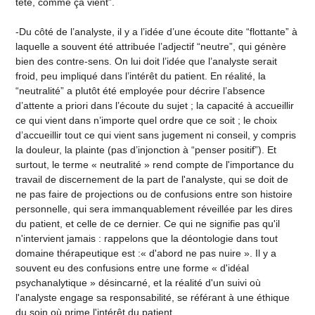
tête, comme ça vient”.
-Du côté de l’analyste, il y a l’idée d’une écoute dite “flottante” à
laquelle a souvent été attribuée l’adjectif “neutre”, qui génère
bien des contre-sens. On lui doit l’idée que l’analyste serait
froid, peu impliqué dans l’intérêt du patient. En réalité, la
“neutralité” a plutôt été employée pour décrire l’absence
d’attente a priori dans l’écoute du sujet ; la capacité à accueillir
ce qui vient dans n’importe quel ordre que ce soit ; le choix
d’accueillir tout ce qui vient sans jugement ni conseil, y compris
la douleur, la plainte (pas d’injonction à “penser positif”). Et
surtout, le terme « neutralité » rend compte de l'importance du
travail de discernement de la part de l'analyste, qui se doit de
ne pas faire de projections ou de confusions entre son histoire
personnelle, qui sera immanquablement réveillée par les dires
du patient, et celle de ce dernier. Ce qui ne signifie pas qu'il
n'intervient jamais : rappelons que la déontologie dans tout
domaine thérapeutique est :« d'abord ne pas nuire ». Il y a
souvent eu des confusions entre une forme « d'idéal
psychanalytique » désincarné, et la réalité d'un suivi où
l'analyste engage sa responsabilité, se référant à une éthique
du soin où prime l'intérêt du patient.