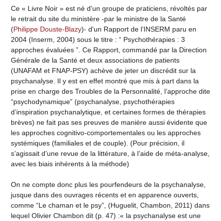
Ce « Livre Noir » est né d'un groupe de praticiens, révoltés par
le retrait du site du ministère -par le ministre de la Santé
(
Philippe Douste-Blazy
)- d'un Rapport de l’INSERM paru en
2004 (Inserm, 2004) sous le titre : “ Psychothérapies : 3
approches évaluées ”. Ce Rapport, commandé par la Direction
Générale de la Santé et deux associations de patients
(UNAFAM et FNAP-PSY) achève de jeter un discrédit sur la
psychanalyse. Il y est en effet montré que mis à part dans la
prise en charge des Troubles de la Personnalité, l’approche dite
“psychodynamique” (psychanalyse, psychothérapies
d’inspiration psychanalytique, et certaines formes de thérapies
brèves) ne fait pas ses preuves de manière aussi évidente que
les approches cognitivo-comportementales ou les approches
systémiques (familiales et de couple). (Pour précision, il
s’agissait d’une revue de la littérature, à l’aide de méta-analyse,
avec les biais inhérents à la méthode)
On ne compte donc plus les pourfendeurs de la psychanalyse,
jusque dans des ouvrages récents et en apparence ouverts,
comme “Le chaman et le psy”, (Huguelit, Chambon, 2011) dans
lequel Olivier Chambon dit (p. 47) :« la psychanalyse est une