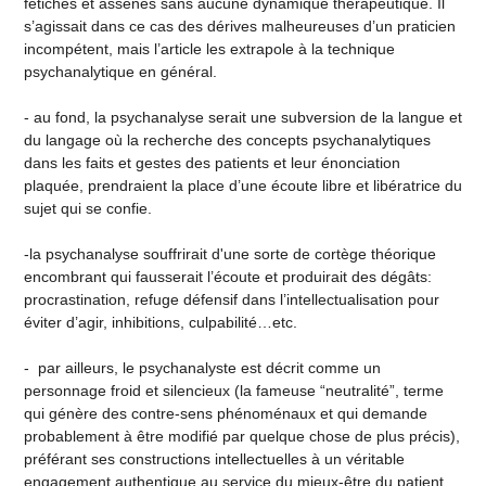
fétiches et assénés sans aucune dynamique thérapeutique. Il
s’agissait dans ce cas des dérives malheureuses d’un praticien
incompétent, mais l’article les extrapole à la technique
psychanalytique en général.
- au fond, la psychanalyse serait une subversion de la langue et
du langage où la recherche des concepts psychanalytiques
dans les faits et gestes des patients et leur énonciation
plaquée, prendraient la place d’une écoute libre et libératrice du
sujet qui se confie.
-la psychanalyse souffrirait d'une sorte de cortège théorique
encombrant qui fausserait l’écoute et produirait des dégâts:
procrastination, refuge défensif dans l’intellectualisation pour
éviter d’agir, inhibitions, culpabilité…etc.
- par ailleurs, le psychanalyste est décrit comme un
personnage froid et silencieux (la fameuse “neutralité”, terme
qui génère des contre-sens phénoménaux et qui demande
probablement à être modifié par quelque chose de plus précis),
préférant ses constructions intellectuelles à un véritable
engagement authentique au service du mieux-être du patient.