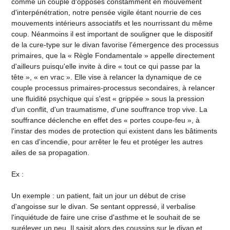
comme un couple d'opposés constamment en mouvement
d'interpénétration, notre pensée vigile étant nourrie de ces
mouvements intérieurs associatifs et les nourrissant du même
coup. Néanmoins il est important de souligner que le dispositif
de la cure-type sur le divan favorise l'émergence des processus
primaires, que la « Règle Fondamentale » appelle directement
d'ailleurs puisqu'elle invite à dire « tout ce qui passe par la
tête », « en vrac ». Elle vise à relancer la dynamique de ce
couple processus primaires-processus secondaires, à relancer
une fluidité psychique qui s'est « grippée » sous la pression
d'un conflit, d'un traumatisme, d'une souffrance trop vive. La
souffrance déclenche en effet des « portes coupe-feu », à
l'instar des modes de protection qui existent dans les bâtiments
en cas d'incendie, pour arrêter le feu et protéger les autres
ailes de sa propagation.
Ex :
Un exemple : un patient, fait un jour un début de crise
d'angoisse sur le divan. Se sentant oppressé, il verbalise
l'inquiétude de faire une crise d'asthme et le souhait de se
surélever un peu. Il saisit alors des coussins sur le divan et