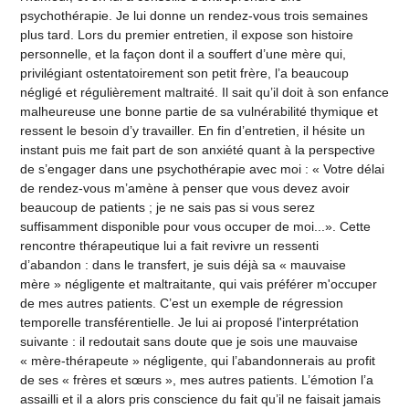
psychothérapie. Je lui donne un rendez-vous trois semaines
plus tard. Lors du premier entretien, il expose son histoire
personnelle, et la façon dont il a souffert d’une mère qui,
privilégiant ostentatoirement son petit frère, l’a beaucoup
négligé et régulièrement maltraité. Il sait qu’il doit à son enfance
malheureuse une bonne partie de sa vulnérabilité thymique et
ressent le besoin d’y travailler. En fin d’entretien, il hésite un
instant puis me fait part de son anxiété quant à la perspective
de s’engager dans une psychothérapie avec moi : « Votre délai
de rendez-vous m’amène à penser que vous devez avoir
beaucoup de patients ; je ne sais pas si vous serez
suffisamment disponible pour vous occuper de moi...». Cette
rencontre thérapeutique lui a fait revivre un ressenti
d’abandon : dans le transfert, je suis déjà sa « mauvaise
mère » négligente et maltraitante, qui vais préférer m'occuper
de mes autres patients. C’est un exemple de régression
temporelle transférentielle. Je lui ai proposé l'interprétation
suivante : il redoutait sans doute que je sois une mauvaise
« mère-thérapeute » négligente, qui l’abandonnerais au profit
de ses « frères et sœurs », mes autres patients. L’émotion l’a
assailli et il a alors pris conscience du fait qu’il ne faisait jamais