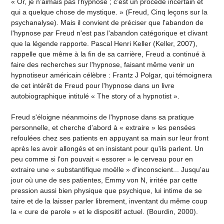
« Or, je n’aimais pas l’hypnose ; c’est un procédé incertain et
qui a quelque chose de mystique. » (Freud, Cinq leçons sur la
psychanalyse). Mais il convient de préciser que l'abandon de
l'hypnose par Freud n'est pas l'abandon catégorique et clivant
que la légende rapporte. Pascal Henri Keller (Keller, 2007),
rappelle que même à la fin de sa carrière, Freud a continué à
faire des recherches sur l'hypnose, faisant même venir un
hypnotiseur américain célèbre : Frantz J Polgar, qui témoignera
de cet intérêt de Freud pour l'hypnose dans un livre
autobiographique intitulé « The story of a hypnotist ».
Freud s'éloigne néanmoins de l'hypnose dans sa pratique
personnelle, et cherche d'abord à « extraire » les pensées
refoulées chez ses patients en appuyant sa main sur leur front
après les avoir allongés et en insistant pour qu'ils parlent. Un
peu comme si l'on pouvait « essorer » le cerveau pour en
extraire une « substantifique moëlle » d'inconscient... Jusqu'au
jour où une de ses patientes, Emmy von N, irritée par cette
pression aussi bien physique que psychique, lui intime de se
taire et de la laisser parler librement, inventant du même coup
la « cure de parole » et le dispositif actuel. (Bourdin, 2000).