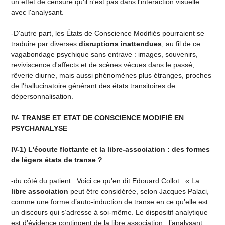
un effet de censure qu'il n'est pas dans l'interaction visuelle
avec l'analysant.
-D'autre part, les États de Conscience Modifiés pourraient se
traduire par diverses
disruptions inattendues
, au fil de ce
vagabondage psychique sans entrave : images, souvenirs,
reviviscence d'affects et de scènes vécues dans le passé,
rêverie diurne, mais aussi phénomènes plus étranges, proches
de l'hallucinatoire générant des états transitoires de
dépersonnalisation.
IV- TRANSE ET ETAT DE CONSCIENCE MODIFIÉ EN
PSYCHANALYSE
IV-1) L'écoute flottante et la libre-association : des formes
de légers états de transe ?
-du côté du patient : Voici ce qu'en dit Edouard Collot : « La
libre association
peut être considérée, selon Jacques Palaci,
comme une forme d’auto-induction de transe en ce qu’elle est
un discours qui s’adresse à soi-même. Le dispositif analytique
est d’évidence contingent de la libre association : l’analysant