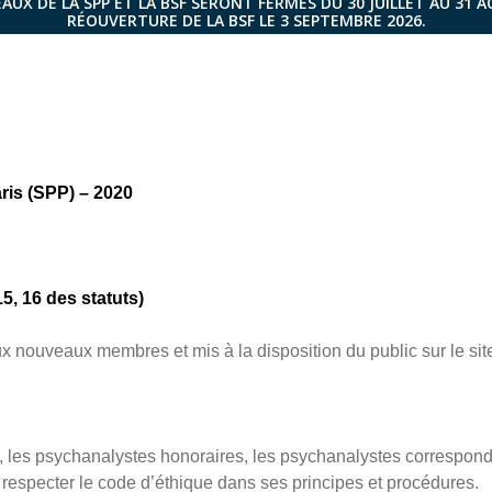
AUX DE LA SPP ET LA BSF SERONT FERMÉS DU 30 JUILLET AU 31 
RÉOUVERTURE DE LA BSF LE 3 SEPTEMBRE 2026.
ris (SPP) – 2020
15, 16 des statuts)
 nouveaux membres et mis à la disposition du public sur le site 
les psychanalystes honoraires, les psychanalystes corresponda
à respecter le code d’éthique dans ses principes et procédures.