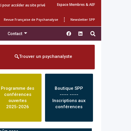
Espace Membres & AEF
ci pour accéder au site privé
Revue Française de Psychanalyse
Newsletter SPP
Contact
Trouver un psychanalyste
Programme des
Boutique SPP
conférences
----- -----
ouvertes
Inscriptions aux
2025-2026
conférences