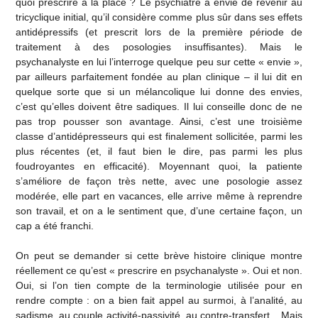
quoi prescrire à la place ? Le psychiatre a envie de revenir au
tricyclique initial, qu’il considère comme plus sûr dans ses effets
antidépressifs (et prescrit lors de la première période de
traitement à des posologies insuffisantes). Mais le
psychanalyste en lui l’interroge quelque peu sur cette « envie »,
par ailleurs parfaitement fondée au plan clinique – il lui dit en
quelque sorte que si un mélancolique lui donne des envies,
c’est qu’elles doivent être sadiques. Il lui conseille donc de ne
pas trop pousser son avantage. Ainsi, c’est une troisième
classe d’antidépresseurs qui est finalement sollicitée, parmi les
plus récentes (et, il faut bien le dire, pas parmi les plus
foudroyantes en efficacité). Moyennant quoi, la patiente
s’améliore de façon très nette, avec une posologie assez
modérée, elle part en vacances, elle arrive même à reprendre
son travail, et on a le sentiment que, d’une certaine façon, un
cap a été franchi.
On peut se demander si cette brève histoire clinique montre
réellement ce qu’est « prescrire en psychanalyste ». Oui et non.
Oui, si l’on tien compte de la terminologie utilisée pour en
rendre compte : on a bien fait appel au surmoi, à l’analité, au
sadisme, au couple activité-passivité, au contre-transfert... Mais