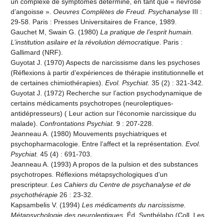
un complexe de symptômes déterminé, en tant que « névrose
d’angoisse ».
Oeuvres Complètes de Freud. Psychanalyse
III :
29-58. Paris : Presses Universitaires de France, 1989.
Gauchet M, Swain G. (1980)
La pratique de l’esprit humain.
L’institution asilaire et la révolution démocratique
. Paris :
Gallimard (NRF).
Guyotat J. (1970) Aspects de narcissisme dans les psychoses
(Réflexions à partir d’expériences de théra­pie institutionnelle et
de certaines chimiothérapies).
Evol. Psychiat.
35 (2) : 321-342.
Guyotat J. (1972) Recherche sur l’action psychodynamique de
certains médicaments psychotropes (neuroleptiques-
antidépresseurs) ( Leur action sur l’économie narcissique du
malade).
Confrontations Psychiat.
9 : 207-228.
Jeanneau A. (1980) Mouvements psychiatriques et
psychopharmacologie. Entre l’affect et la représenta­tion.
Evol.
Psychiat.
45 (4) : 691-703.
Jeanneau A. (1993) A propos de la pulsion et des substances
psychotropes. Réflexions métapsycholo­giques d’un
prescripteur.
Les Cahiers du Centre de psychanalyse et de
psychothérapie
26 : 23-32.
Kapsambelis V. (1994)
Les médicaments du narcissisme.
Métapsychologie des neuroleptiques
. Éd. Synthélabo (Coll. Les