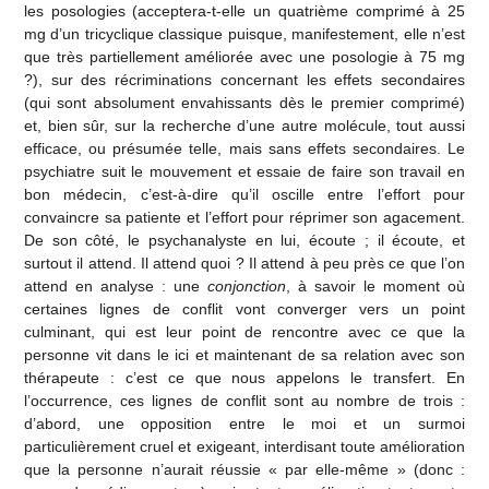
les posologies (acceptera-t-elle un quatrième comprimé à 25
mg d’un tricyclique classique puisque, manifestement, elle n’est
que très partiellement améliorée avec une posologie à 75 mg
?), sur des récriminations concernant les effets secondaires
(qui sont absolument envahissants dès le premier comprimé)
et, bien sûr, sur la recherche d’une autre molécule, tout aussi
efficace, ou présumée telle, mais sans effets secondaires. Le
psychiatre suit le mouvement et essaie de faire son travail en
bon médecin, c’est-à-dire qu’il oscille entre l’effort pour
convaincre sa patiente et l’effort pour réprimer son agacement.
De son côté, le psychanalyste en lui, écoute ; il écoute, et
surtout il attend. Il attend quoi ? Il attend à peu près ce que l’on
attend en analyse : une
conjonction
, à savoir le moment où
certaines lignes de conflit vont converger vers un point
culminant, qui est leur point de rencontre avec ce que la
personne vit dans le ici et maintenant de sa relation avec son
thérapeute : c’est ce que nous appelons le transfert. En
l’occurrence, ces lignes de conflit sont au nombre de trois :
d’abord, une opposition entre le moi et un surmoi
particulièrement cruel et exigeant, interdisant toute amélioration
que la personne n’aurait réussie « par elle-même » (donc :