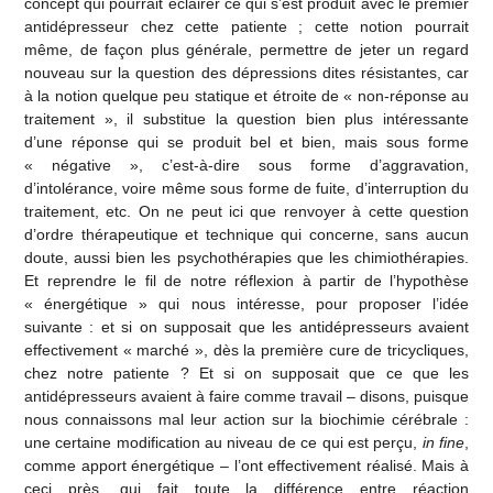
concept qui pourrait éclairer ce qui s’est produit avec le premier
antidépresseur chez cette patiente ; cette notion pourrait
même, de façon plus générale, permettre de jeter un regard
nouveau sur la question des dépressions dites résistantes, car
à la notion quelque peu statique et étroite de « non-réponse au
traitement », il substitue la question bien plus intéressante
d’une réponse qui se produit bel et bien, mais sous forme
« négative », c’est-à-dire sous forme d’aggravation,
d’intolérance, voire même sous forme de fuite, d’interruption du
traitement, etc. On ne peut ici que renvoyer à cette question
d’ordre thérapeutique et technique qui concerne, sans aucun
doute, aussi bien les psychothérapies que les chimiothérapies.
Et reprendre le fil de notre réflexion à partir de l’hypothèse
« énergétique » qui nous intéresse, pour proposer l’idée
suivante : et si on supposait que les antidépresseurs avaient
effectivement « marché », dès la première cure de tricycliques,
chez notre patiente ? Et si on supposait que ce que les
antidépresseurs avaient à faire comme travail – disons, puisque
nous connaissons mal leur action sur la biochimie cérébrale :
une certaine modification au niveau de ce qui est perçu,
in fine
,
comme apport énergétique – l’ont effectivement réalisé. Mais à
ceci près, qui fait toute la différence entre réaction