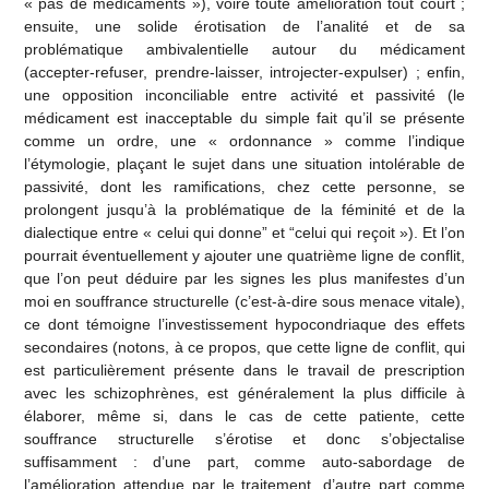
« pas de médicaments »), voire toute amélioration tout court ;
ensuite, une solide érotisation de l’analité et de sa
problématique ambivalentielle autour du médicament
(accepter-refuser, prendre-laisser, introjecter-expulser) ; enfin,
une opposition inconciliable entre activité et passivité (le
médicament est inacceptable du simple fait qu’il se présente
comme un ordre, une « ordonnance » comme l’indique
l’étymologie, plaçant le sujet dans une situation intolérable de
passivité, dont les ramifications, chez cette personne, se
prolongent jusqu’à la problématique de la féminité et de la
dialectique entre « celui qui donne” et “celui qui reçoit »). Et l’on
pourrait éventuellement y ajouter une quatrième ligne de conflit,
que l’on peut déduire par les signes les plus manifestes d’un
moi en souffrance structurelle (c’est-à-dire sous menace vitale),
ce dont témoigne l’investissement hypocondriaque des effets
secondaires (notons, à ce propos, que cette ligne de conflit, qui
est particulièrement présente dans le travail de prescription
avec les schizophrènes, est généralement la plus difficile à
élaborer, même si, dans le cas de cette patiente, cette
souffrance structurelle s’érotise et donc s’objectalise
suffisamment : d’une part, comme auto-sabordage de
l’amélioration attendue par le traitement, d’autre part comme