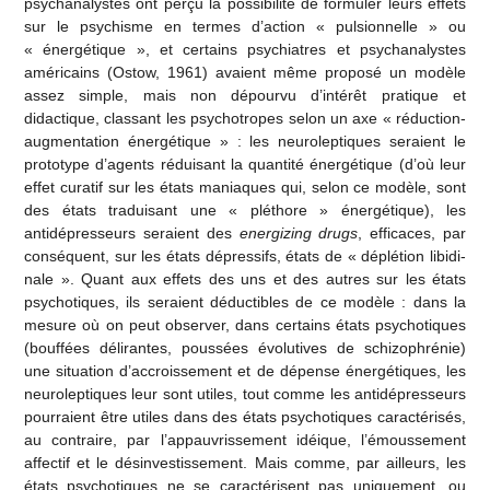
psychanalystes ont perçu la possibilité de formuler leurs effets
sur le psychisme en termes d’action « pulsionnelle » ou
« énergétique », et certains psychiatres et psychanalystes
américains (Ostow, 1961) avaient même proposé un modèle
assez simple, mais non dépourvu d’intérêt pratique et
didactique, classant les psychotropes selon un axe « réduction-
augmentation énergétique » : les neuroleptiques seraient le
prototype d’agents réduisant la quantité énergétique (d’où leur
effet curatif sur les états maniaques qui, selon ce modèle, sont
des états traduisant une « pléthore » énergétique), les
antidépresseurs seraient des
energizing drugs
, efficaces, par
conséquent, sur les états dépressifs, états de « déplétion libidi­
nale ». Quant aux effets des uns et des autres sur les états
psychotiques, ils seraient déductibles de ce modèle : dans la
mesure où on peut observer, dans certains états psychotiques
(bouffées délirantes, poussées évolutives de schizophrénie)
une situation d’accroissement et de dépense énergétiques, les
neuroleptiques leur sont utiles, tout comme les antidépresseurs
pourraient être utiles dans des états psychotiques caractérisés,
au contraire, par l’appauvrissement idéique, l’émoussement
affectif et le désinvestissement. Mais comme, par ailleurs, les
états psychotiques ne se caractérisent pas uniquement, ou