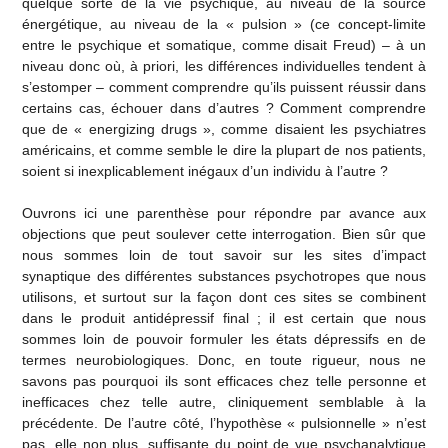
quelque sorte de la vie psychique, au niveau de la source
énergétique, au niveau de la « pulsion » (ce concept-limite
entre le psychique et somatique, comme disait Freud) – à un
niveau donc où, à priori, les différences individuelles tendent à
s’estomper – comment comprendre qu’ils puissent réussir dans
certains cas, échouer dans d’autres ? Comment comprendre
que de « energizing drugs », comme disaient les psychiatres
américains, et comme semble le dire la plupart de nos patients,
soient si inexplicablement inégaux d’un individu à l’autre ?
Ouvrons ici une parenthèse pour répondre par avance aux
objections que peut soulever cette interrogation. Bien sûr que
nous sommes loin de tout savoir sur les sites d’impact
synaptique des différentes substances psychotropes que nous
utilisons, et surtout sur la façon dont ces sites se combinent
dans le produit antidépressif final ; il est certain que nous
sommes loin de pouvoir formuler les états dépressifs en de
termes neurobiologiques. Donc, en toute rigueur, nous ne
savons pas pourquoi ils sont efficaces chez telle personne et
inefficaces chez telle autre, cliniquement semblable à la
précédente. De l’autre côté, l’hypothèse « pulsionnelle » n’est
pas, elle non plus, suffisante du point de vue psychanalytique