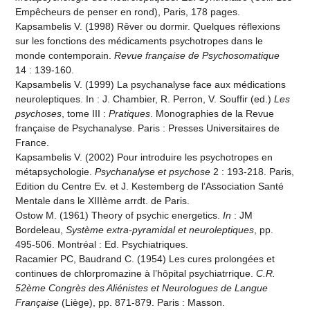
Empêcheurs de penser en rond), Paris, 178 pages.
Kapsambelis V. (1998) Rêver ou dormir. Quelques réflexions
sur les fonctions des médicaments psychotropes dans le
monde contemporain.
Revue française de Psychosomatique
14 : 139-160.
Kapsambelis V. (1999) La psychanalyse face aux médications
neuroleptiques. In : J. Chambier, R. Perron, V. Souffir (ed.)
Les
psychoses
, tome III :
Pratiques
. Monographies de la Revue
française de Psychanalyse. Paris : Presses Universitaires de
France.
Kapsambelis V. (2002) Pour introduire les psychotropes en
métapsychologie.
Psychanalyse et psychose
2 : 193-218. Paris,
Edition du Centre Ev. et J. Kestemberg de l’Association Santé
Mentale dans le XIIIème arrdt. de Paris.
Ostow M. (1961) Theory of psychic energetics.
In
: JM
Bordeleau,
Système extra-pyramidal et neurolep­tiques
, pp.
495-506. Montréal : Ed. Psychiatriques.
Racamier PC, Baudrand C. (1954) Les cures prolongées et
continues de chlorpromazine à l’hôpi­tal psychiatrrique.
C.R.
52ème Congrès des Aliénistes et Neurologues de Langue
Française
(Liège), pp. 871-879. Paris : Masson.