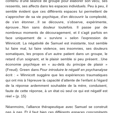
contenu d’une séance de groupe pour élaborer son vécu, ses
ressentis, ses affects dans les espaces individuels. Peu à peu, il
semble évident que ces différents espaces lui permettent de
s’approcher de sa vie psychique, d’en découvrir la complexité,
de s’en étonner…Il se découvre, s’observe, expérimente,
éprouve…Non sans douleur toutefois. Il passe par de
nombreux moments de découragement, et il s’agit parfois en
face uniquement de « survivre » selon l’expression de
Winnicott. La négativité de Samuel est insistante, tout semble
lui faire mal, lui faire violence, ses insomnies, ses douleurs
somatiques, les propos d’un autre patient dans un groupe, le
retard d’un soignant, et le plaisir semble si peu présent…Une
économie psychique en « au-delà du principe de plaisir »
(Freud). Green dans
Pour introduire le négatif en psychanalyse
écrit : « Winnicott suggère que les expériences traumatiques
qui ont mis à l’épreuve la capacité d’attente de l’enfant à l’égard
de la réponse ardemment souhaitée de la mère, conduisent,
faute de cette réponse, à un état où seul ce qui est négatif est
réel » (p. 15)
Néanmoins, l’alliance thérapeutique avec Samuel se construit
pas à pas. Et il faut bien ces différents espaces concomitants