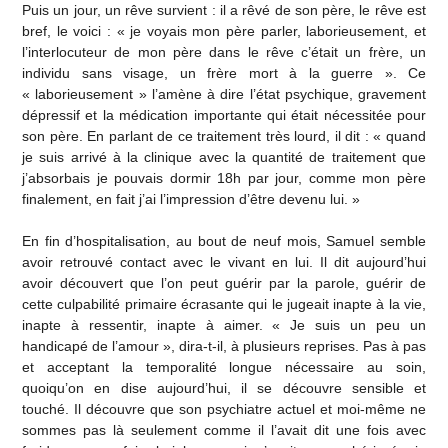
Puis un jour, un rêve survient : il a rêvé de son père, le rêve est
bref, le voici : « je voyais mon père parler, laborieusement, et
l’interlocuteur de mon père dans le rêve c’était un frère, un
individu sans visage, un frère mort à la guerre ». Ce
« laborieusement » l’amène à dire l’état psychique, gravement
dépressif et la médication importante qui était nécessitée pour
son père. En parlant de ce traitement très lourd, il dit : « quand
je suis arrivé à la clinique avec la quantité de traitement que
j’absorbais je pouvais dormir 18h par jour, comme mon père
finalement, en fait j’ai l’impression d’être devenu lui. »
En fin d’hospitalisation, au bout de neuf mois, Samuel semble
avoir retrouvé contact avec le vivant en lui. Il dit aujourd’hui
avoir découvert que l’on peut guérir par la parole, guérir de
cette culpabilité primaire écrasante qui le jugeait inapte à la vie,
inapte à ressentir, inapte à aimer. « Je suis un peu un
handicapé de l’amour », dira-t-il, à plusieurs reprises. Pas à pas
et acceptant la temporalité longue nécessaire au soin,
quoiqu’on en dise aujourd’hui, il se découvre sensible et
touché. Il découvre que son psychiatre actuel et moi-même ne
sommes pas là seulement comme il l’avait dit une fois avec