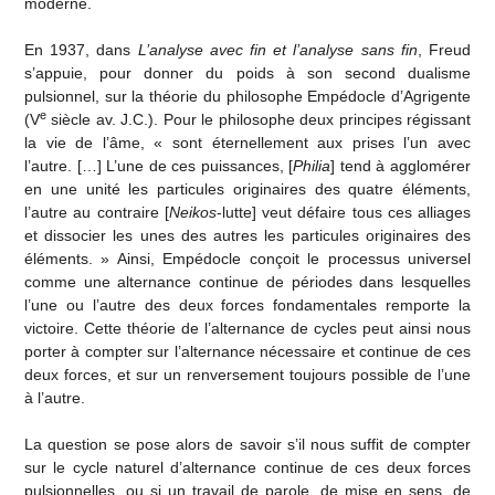
moderne.
En 1937, dans
L’analyse avec fin et l’analyse sans fin
, Freud
s’appuie, pour donner du poids à son second dualisme
pulsionnel, sur la théorie du philosophe Empédocle d’Agrigente
e
(V
siècle av. J.C.). Pour le philosophe deux principes régissant
la vie de l’âme, « sont éternellement aux prises l’un avec
l’autre. […] L’une de ces puissances, [
Philia
] tend à agglomérer
en une unité les particules originaires des quatre éléments,
l’autre au contraire [
Neikos
-lutte] veut défaire tous ces alliages
et dissocier les unes des autres les particules originaires des
éléments. » Ainsi, Empédocle conçoit le processus universel
comme une alternance continue de périodes dans lesquelles
l’une ou l’autre des deux forces fondamentales remporte la
victoire. Cette théorie de l’alternance de cycles peut ainsi nous
porter à compter sur l’alternance nécessaire et continue de ces
deux forces, et sur un renversement toujours possible de l’une
à l’autre.
La question se pose alors de savoir s’il nous suffit de compter
sur le cycle naturel d’alternance continue de ces deux forces
pulsionnelles, ou si un travail de parole, de mise en sens, de