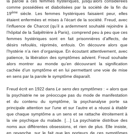
la parole à ces femmes hystériques, jusqu’alors considérées
comme possédées et diabolisées par la société de la fin du
ème
19
siècle. Les femmes hystériques faisaient peur, elles
étaient enfermées et mises à l’écart de la société. Freud, avec
l’influence de Charcot (qu’il a ardemment souhaité rejoindre à
l’hôpital de la Salpêtrière à Paris), comprend peu à peu que ces
femmes hystériques sont en fait prisonnières d’affects, de
désirs refoulés, réprimés, enfouis. On découvre alors que
l’hystérie n’a rien d’organique. En écoutant attentivement, avec
patience, la libération des symptômes advient. Freud souhaite
alors montrer au monde qu’en découvrant la signification
cachée d’un symptôme et en lui permettant une voie de mise
en sens par la parole le symptôme disparaît.
Freud écrit en 1922 dans
Le sens des symptômes
: « alors que
la psychiatrie ne se préoccupe pas du mode de manifestation
et du contenu du symptôme, la psychanalyse porte sa
principale attention sur l’une et sur l’autre et a réussi à établir
que chaque symptôme a un sens et se rattache étroitement à
la vie psychique du malade. […] La psychiatrie distribue des
noms aux différentes obsessions, et rien de plus. Elle insiste,
en revanche, sur le fait que les porteurs de ces symptômes