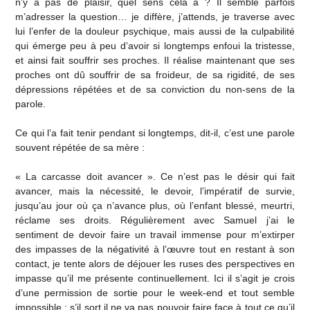
n’y a pas de plaisir, quel sens cela a ? Il semble parfois
m’adresser la question… je diffère, j’attends, je traverse avec
lui l’enfer de la douleur psychique, mais aussi de la culpabilité
qui émerge peu à peu d’avoir si longtemps enfoui la tristesse,
et ainsi fait souffrir ses proches. Il réalise maintenant que ses
proches ont dû souffrir de sa froideur, de sa rigidité, de ses
dépressions répétées et de sa conviction du non-sens de la
parole.
Ce qui l’a fait tenir pendant si longtemps, dit-il, c’est une parole
souvent répétée de sa mère :
« La carcasse doit avancer ». Ce n’est pas le désir qui fait
avancer, mais la nécessité, le devoir, l’impératif de survie,
jusqu’au jour où ça n’avance plus, où l’enfant blessé, meurtri,
réclame ses droits. Régulièrement avec Samuel j’ai le
sentiment de devoir faire un travail immense pour m’extirper
des impasses de la négativité à l’œuvre tout en restant à son
contact, je tente alors de déjouer les ruses des perspectives en
impasse qu’il me présente continuellement. Ici il s’agit je crois
d’une permission de sortie pour le week-end et tout semble
impossible : s’il sort il ne va pas pouvoir faire face à tout ce qu’il