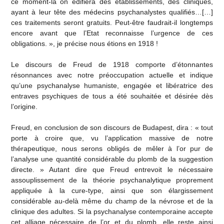
ce moment-là on édifiera des établissements, des cliniques,
ayant à leur tête des médecins psychanalystes qualifiés…[…]
ces traitements seront gratuits. Peut-être faudrait-il longtemps
encore avant que l’Etat reconnaisse l’urgence de ces
obligations. », je précise nous étions en 1918 !
Le discours de Freud de 1918 comporte d’étonnantes
résonnances avec notre préoccupation actuelle et indique
qu’une psychanalyse humaniste, engagée et libératrice des
entraves psychiques de tous a été souhaitée et désirée dès
l’origine.
Freud, en conclusion de son discours de Budapest, dira : « tout
porte à croire que, vu l’application massive de notre
thérapeutique, nous serons obligés de mêler à l’or pur de
l’analyse une quantité considérable du plomb de la suggestion
directe. » Autant dire que Freud entrevoit le nécessaire
assouplissement de la théorie psychanalytique proprement
appliquée à la cure-type, ainsi que son élargissement
considérable au-delà même du champ de la névrose et de la
clinique des adultes. Si la psychanalyse contemporaine accepte
cet alliage nécessaire de l’or et du plomb, elle reste ainsi