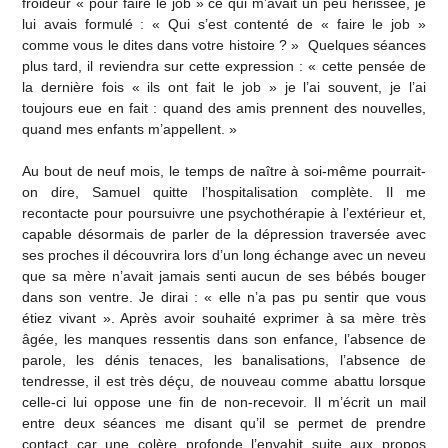
froideur « pour faire le job » ce qui m’avait un peu hérissée, je
lui avais formulé : « Qui s’est contenté de « faire le job »
comme vous le dites dans votre histoire ? » Quelques séances
plus tard, il reviendra sur cette expression : « cette pensée de
la dernière fois « ils ont fait le job » je l’ai souvent, je l’ai
toujours eue en fait : quand des amis prennent des nouvelles,
quand mes enfants m’appellent. »
Au bout de neuf mois, le temps de naître à soi-même pourrait-
on dire, Samuel quitte l’hospitalisation complète. Il me
recontacte pour poursuivre une psychothérapie à l’extérieur et,
capable désormais de parler de la dépression traversée avec
ses proches il découvrira lors d’un long échange avec un neveu
que sa mère n’avait jamais senti aucun de ses bébés bouger
dans son ventre. Je dirai : « elle n’a pas pu sentir que vous
étiez vivant ». Après avoir souhaité exprimer à sa mère très
âgée, les manques ressentis dans son enfance, l’absence de
parole, les dénis tenaces, les banalisations, l’absence de
tendresse, il est très déçu, de nouveau comme abattu lorsque
celle-ci lui oppose une fin de non-recevoir. Il m’écrit un mail
entre deux séances me disant qu’il se permet de prendre
contact car une colère profonde l’envahit suite aux propos