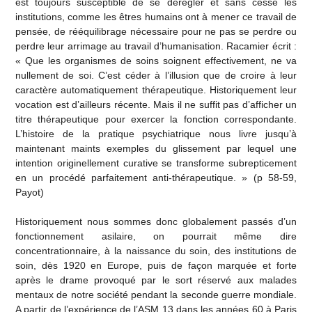
est toujours susceptible de se dérégler et sans cesse les
institutions, comme les êtres humains ont à mener ce travail de
pensée, de rééquilibrage nécessaire pour ne pas se perdre ou
perdre leur arrimage au travail d’humanisation. Racamier écrit :
« Que les organismes de soins soignent effectivement, ne va
nullement de soi. C’est céder à l’illusion que de croire à leur
caractère automatiquement thérapeutique. Historiquement leur
vocation est d’ailleurs récente. Mais il ne suffit pas d’afficher un
titre thérapeutique pour exercer la fonction correspondante.
L’histoire de la pratique psychiatrique nous livre jusqu’à
maintenant maints exemples du glissement par lequel une
intention originellement curative se transforme subrepticement
en un procédé parfaitement anti-thérapeutique. » (p 58-59,
Payot)
Historiquement nous sommes donc globalement passés d’un
fonctionnement asilaire, on pourrait même dire
concentrationnaire, à la naissance du soin, des institutions de
soin, dès 1920 en Europe, puis de façon marquée et forte
après le drame provoqué par le sort réservé aux malades
mentaux de notre société pendant la seconde guerre mondiale.
A partir de l’expérience de l’ASM 13 dans les années 60 à Paris