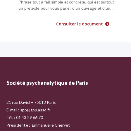
Phrase tout à fait simple et concrète, qui est surtout
un prétexte pour vous parler d’un ouvrage et d’un...
Consulter le document
Société psychanalytique de Paris
21 rue Daviel – 75013 Paris
E-mail :
spp@spp.asso.fr
Tél. : 01 43 29 66 70
Présidente
:
Emmanuelle Chervet