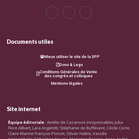
Documents utiles
Mieux utiliser le site de la SPP
Dons & Legs
Conditions Générales de Vente
des congrès et colloques
Mentions légales
Site internet
Équipe éditoriale
: Amélie de Cazanove (responsable), Julia-
Flore Alibert, Lara Angelotti, Stéphanie de Buffévent, Cécile Corre,
Claire-Marine François-Poncet, Olivier Halimi, Vassilis
Kapsambelis, Sébastien Nourry, Marianne Persine, Anne-André