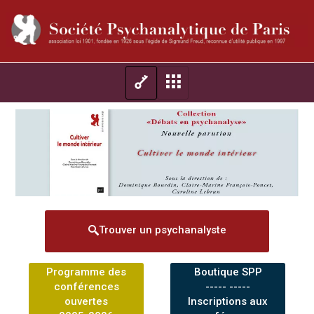
Trouver un psychanalyste
Programme des
Boutique SPP
conférences
----- -----
ouvertes
Inscriptions aux