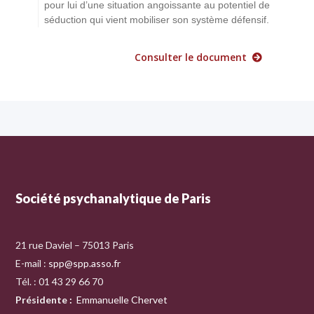
pour lui d’une situation angoissante au potentiel de
séduction qui vient mobiliser son système défensif.
Consulter le document
Société psychanalytique de Paris
21 rue Daviel – 75013 Paris
E-mail :
spp@spp.asso.fr
Tél. : 01 43 29 66 70
Présidente
:
Emmanuelle Chervet