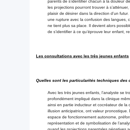
parents de s’identifier chacun à la douleur de l
les projections pourront trouver à s’atténue
plaisir de désirer dans la direction d’un futur
une rupture avec la confusion des langues, con
ne tient plus sa place. Il devient alors possibl
de s’identifier à ce qu’éprouve leur enfant, r
Les consultations avec les très jeunes enfants
Quelles sont les particularités techniques des 
Avec les très jeunes enfants, l’analyste se tro
profondément impliqué dans la clinique même 
ainsi en partie inducteur et cocréateur de la 
illusion anticipatrice, ont valeur pronostique
espace de fonctionnement autonome, préform
représentation et de symbolisation de l’analys
quand les projections parentales négatives son