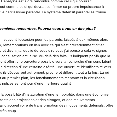
 L’analyste est alors rencontré comme celui qui pourrait
tout comme celui qui devrait confirmer sa propre impuissance à
e narcissisme parental. Le système défensif parental se trouve
premières rencontres. Pouvez-vous nous en dire plus?
en souvent l’occasion pour les parents, laissés à eux-mêmes alors
ies, remémorations en lien avec ce qui s’est précédemment dit et
et dise « j’ai oublié de vous dire ceci, j’ai pensé à cela », signes
consultation actualise. Au-delà des faits, ils indiquent par-là que la
ur ont offert une ouverture possible vers la recherche d’un sens latent
irection d’une certaine altérité, une ouverture identificatoire vers
’ils découvrent autrement, proche et différent tout à la fois. Là où
 au premier plan, les fonctionnements mentaux et la circulation
 indices se font jour d’une meilleure qualité.
ur la possibilité d’instauration d’une temporalité, dans une économie
ents des projections et des clivages, et des mouvements
avail d’accueil voire de transformation des mouvements défensifs, offre
après-coup.