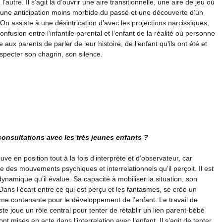
’autre. Il s’agit là d’ouvrir une aire transitionnelle, une aire de jeu où
r, une anticipation moins morbide du passé et une découverte d’un
. On assiste à une désintrication d’avec les projections narcissiques,
fusion entre l’infantile parental et l’enfant de la réalité où personne
e aux parents de parler de leur histoire, de l’enfant qu’ils ont été et
especter son chagrin, son silence.
consultations avec les très jeunes enfants ?
uve en position tout à la fois d’interprète et d’observateur, car
des mouvements psychiques et interrelationnels qu’il perçoit. Il est
dynamique qu’il évalue. Sa capacité à mobiliser la situation, son
. Dans l’écart entre ce qui est perçu et les fantasmes, se crée un
e contenante pour le développement de l’enfant. Le travail de
te joue un rôle central pour tenter de rétablir un lien parent-bébé
t mises en acte dans l’interrelation avec l’enfant. Il s’agit de tenter