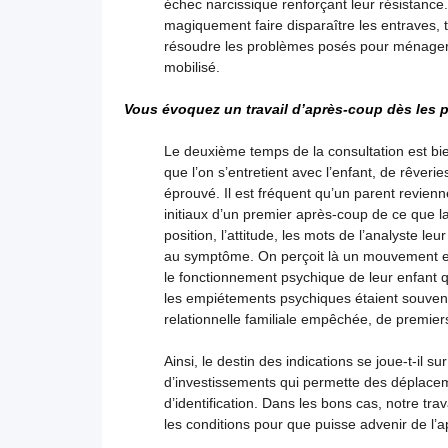
échec narcissique renforçant leur résistance.
magiquement faire disparaître les entraves, 
résoudre les problèmes posés pour ménager l
mobilisé.
Vous évoquez un travail d’après-coup dès les 
Le deuxième temps de la consultation est bi
que l’on s’entretient avec l’enfant, de rêver
éprouvé. Il est fréquent qu’un parent revienne 
initiaux d’un premier après-coup de ce que la 
position, l’attitude, les mots de l’analyste le
au symptôme. On perçoit là un mouvement en d
le fonctionnement psychique de leur enfant qu
les empiétements psychiques étaient souvent
relationnelle familiale empêchée, de premiers
Ainsi, le destin des indications se joue-t-il s
d’investissements qui permette des déplacem
d’identification. Dans les bons cas, notre tr
les conditions pour que puisse advenir de l’