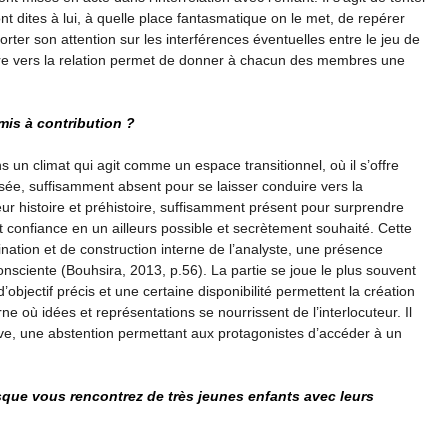
t dites à lui, à quelle place fantasmatique on le met, de repérer
porter son attention sur les interférences éventuelles entre le jeu de
ture vers la relation permet de donner à chacun des membres une
mis à contribution ?
ans un climat qui agit comme un espace transitionnel, où il s’offre
isée, suffisamment absent pour se laisser conduire vers la
r histoire et préhistoire, suffisamment présent pour surprendre
et confiance en un ailleurs possible et secrètement souhaité. Cette
ination et de construction interne de l’analyste, une présence
nsciente (Bouhsira, 2013, p.56). La partie se joue le plus souvent
’objectif précis et une certaine disponibilité permettent la création
ne où idées et représentations se nourrissent de l’interlocuteur. Il
tive, une abstention permettant aux protagonistes d’accéder à un
rsque vous rencontrez de très jeunes enfants avec leurs