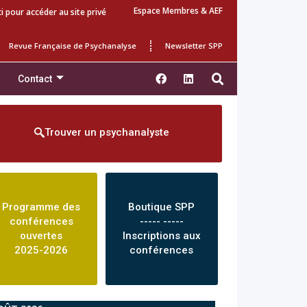
Espace Membres & AEF
ci pour accéder au site privé
Revue Française de Psychanalyse
Newsletter SPP
Contact
Trouver un psychanalyste
Programme des
Boutique SPP
conférences
----- -----
ouvertes
Inscriptions aux
2025-2026
conférences