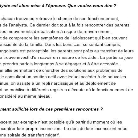
lyste est alors mise à l’épreuve. Que voulez-vous dire ?
que chacun trouve ou retrouve le chemin de son fonctionnement,
e de l’analyste. Ce dernier doit tout à la fois rencontrer des parents
à des mouvements d’idéalisation à risque de renversement,
tant de comprendre les symptômes de l’adolescent qui bien souvent
nsciente de la famille. Dans les bons cas, se sentant compris,
goisses est perceptible, les parents sont prêts au transfert de leurs
se trouve investi d’un savoir en mesure de les aider. La partie se joue
on prendra parfois longtemps à se dégager et à être acceptée.
un allié permettant de chercher des solutions aux problèmes de
z le consultant un soutien actif avec lequel accéder à de nouvelles
minue, on assiste à un repli narcissique et au déploiement de
 se mobilise à différents registres d’écoute où le fonctionnement de
 considéré au même niveau.
ment sollicité lors de ces premières rencontres ?
lescent par exemple n’est possible qu’à partir du moment où les
ncontrer leur propre inconscient. Le déni de leur inconscient nous
e spirale de transfert négatif.