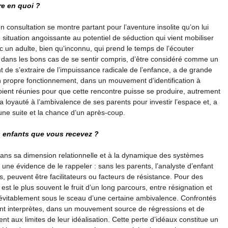
re en quoi ?
en consultation se montre partant pour l’aventure insolite qu’on lui
e situation angoissante au potentiel de séduction qui vient mobiliser
c un adulte, bien qu’inconnu, qui prend le temps de l’écouter
et dans les bons cas de se sentir compris, d’être considéré comme un
t de s’extraire de l’impuissance radicale de l’enfance, a de grande
on propre fonctionnement, dans un mouvement d’identification à
 soient réunies pour que cette rencontre puisse se produire, autrement
sa loyauté à l’ambivalence de ses parents pour investir l’espace et, a
 une suite et la chance d’un après-coup.
s enfants que vous recevez ?
 dans sa dimension relationnelle et à la dynamique des systèmes
une évidence de le rappeler : sans les parents, l’analyste d’enfant
ts, peuvent être facilitateurs ou facteurs de résistance. Pour des
est le plus souvent le fruit d’un long parcours, entre résignation et
névitablement sous le sceau d’une certaine ambivalence. Confrontés
ont interprètes, dans un mouvement source de régressions et de
nt aux limites de leur idéalisation. Cette perte d’idéaux constitue un