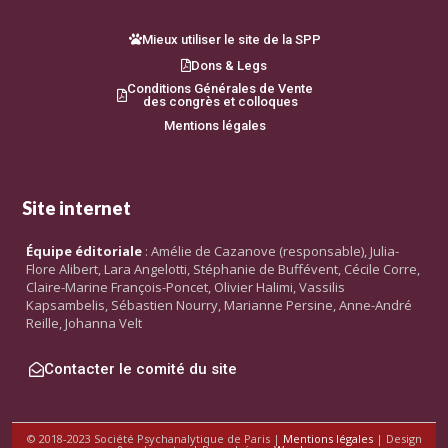
Mieux utiliser le site de la SPP
Dons & Legs
Conditions Générales de Vente
des congrès et colloques
Mentions légales
Site internet
Équipe éditoriale
: Amélie de Cazanove (responsable), Julia-
Flore Alibert, Lara Angelotti, Stéphanie de Buffévent, Cécile Corre,
Claire-Marine François-Poncet, Olivier Halimi, Vassilis
Kapsambelis, Sébastien Nourry, Marianne Persine, Anne-André
Reille, Johanna Velt
Contacter le comité du site
© 2018-2023 Société Psychanalytique de Paris |
Mentions légales
| Design