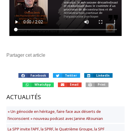
Partager cet article
Facebook
Twitter
LinkedIn
WhatsApp
Email
Print
ACTUALITÉS
« Un génocide en héritage, faire face aux déserts de
l’inconscient » nouveau podcast avec Janine Altounian
La SPP invite l’APF, la SPRF, le Quatrième Groupe, la SPF