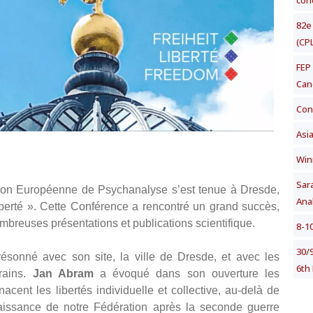
con
82e
(CPL
FEP
Cane
Con
Asia
Win
Sar
ion Européenne de Psychanalyse s’est tenue à Dresde,
Anal
iberté ». Cette Conférence a rencontré un grand succès,
ombreuses présentations et publications scientifique.
8-1
30/
ésonné avec son site, la ville de Dresde, et avec les
6th
rains.
Jan Abram
a évoqué dans son ouverture les
acent les libertés individuelle et collective, au-delà de
issance de notre Fédération après la seconde guerre