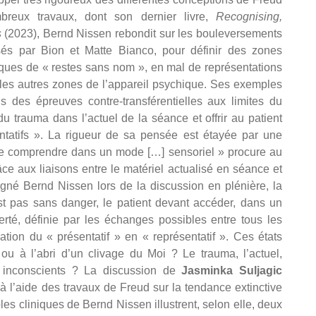
reux travaux, dont son dernier livre,
Recognising,
s
(2023), Bernd Nissen rebondit sur les bouleversements
sés par Bion et Matte Bianco, pour définir des zones
ques de « restes sans nom », en mal de représentations
 les autres zones de l’appareil psychique. Ses exemples
ns des épreuves contre-transférentielles aux limites du
du trauma dans l’actuel de la séance et offrir au patient
tatifs ». La rigueur de sa pensée est étayée par une
t de comprendre dans un mode […] sensoriel » procure au
âce aux liaisons entre le matériel actualisé en séance et
gné Bernd Nissen lors de la discussion en plénière, la
est pas sans danger, le patient devant accéder, dans un
erté, définie par les échanges possibles entre tous les
tion du « présentatif » en « représentatif ». Ces états
u à l’abri d’un clivage du Moi ? Le trauma, l’actuel,
s inconscients ? La discussion de
Jasminka Suljagic
à l’aide des travaux de Freud sur la tendance extinctive
es cliniques de Bernd Nissen illustrent, selon elle, deux