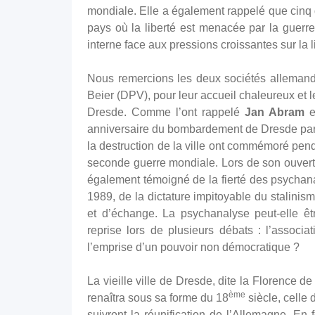
mondiale. Elle a également rappelé que cinq 
pays où la liberté est menacée par la guerre
interne face aux pressions croissantes sur la l
Nous remercions les deux sociétés allemand
Beier (DPV), pour leur accueil chaleureux et l
Dresde. Comme l’ont rappelé
Jan Abram
e
anniversaire du bombardement de Dresde par l
la destruction de la ville ont commémoré pend
seconde guerre mondiale. Lors de son ouver
également témoigné de la fierté des psychana
1989, de la dictature impitoyable du stalinism
et d’échange. La psychanalyse peut-elle êt
reprise lors de plusieurs débats : l’associat
l’emprise d’un pouvoir non démocratique ?
La vieille ville de Dresde, dite la Florence de
ème
renaîtra sous sa forme du 18
siècle, celle 
suivront la réunification de l’Allemagne. En