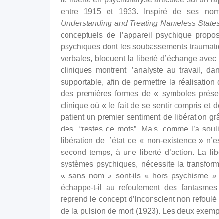
entre 1915 et 1933. Inspiré de ses nomb
Understanding and Treating Nameless State
conceptuels de l’appareil psychique propo
psychiques dont les soubassements traumati
verbales, bloquent la liberté d’échange avec
cliniques montrent l’analyste au travail, da
supportable, afin de permettre la réalisation 
des premières formes de « symboles présen
clinique où « le fait de se sentir compris e
patient un premier sentiment de libération gr
des “restes de mots”. Mais, comme l’a souli
libération de l’état de « non-existence » n’
second temps, à une liberté d’action. La lib
systèmes psychiques, nécessite la transforma
« sans nom » sont-ils « hors psychisme » o
échappe-t-il au refoulement des fantasme
reprend le concept d’inconscient non refoulé 
de la pulsion de mort (1923). Les deux exempl