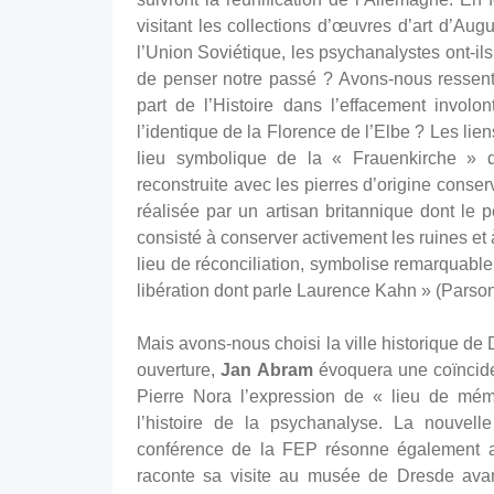
visitant les collections d’œuvres d’art d’Aug
l’Union Soviétique, les psychanalystes ont-ils
de penser notre passé ? Avons-nous ressent
part de l’Histoire dans l’effacement involo
l’identique de la Florence de l’Elbe ? Les lie
lieu symbolique de la « Frauenkirche »
reconstruite avec les pierres d’origine conse
réalisée par un artisan britannique dont le 
consisté à conserver activement les ruines et à
lieu de réconciliation, symbolise remarquablem
libération dont parle Laurence Kahn » (Parson
Mais avons-nous choisi la ville historique de 
ouverture,
Jan Abram
évoquera une coïncide
Pierre Nora l’expression de « lieu de mémo
l’histoire de la psychanalyse. La nouvel
conférence de la FEP résonne également ave
raconte sa visite au musée de Dresde avant