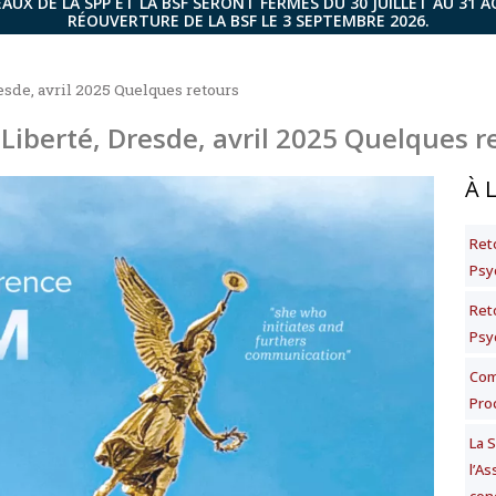
AUX DE LA SPP ET LA BSF SERONT FERMÉS DU 30 JUILLET AU 31 
RÉOUVERTURE DE LA BSF LE 3 SEPTEMBRE 2026.
esde, avril 2025 Quelques retours
 Liberté, Dresde, avril 2025 Quelques r
À 
Ret
Psy
Ret
Psy
Com
Pro
La 
l’A