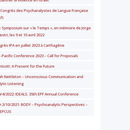
damner la violence en Israël.
 Congrès des Psychanalystes de Langue Française
F)
 : Symposium sur « le Temps », en mémoire de Jorge
stri, les 9 et 10 avril 2022
grès IPA en juillet 2023 à Carthagène
-Pacific Conference 2023 – Call for Proposals
nicott: A Present for the Future
ah Nettleton – Unconscious Communication and
ytic Listening
0/4/2022: IDEALS. 35th EPF Annual Conference
9-2/10/2021: BODY – Psychoanalytic Perspectives –
 EPCUS