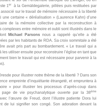
er
uste 1
à la Gemäldegalerie, pillées puis restituées par
 associé sur le travail de mémoire nécessaire à la liberté
i une certaine « déréalisation » (Laurence Kahn) d’une
ntaire de la mémoire collective par la reconstruction à
ns complexes entre mémoire et oubli sont illustrés dans le
 dont
Michael Parsons
nous a rappelé qu’elle a été
rvées par les habitants de RDA. Sa croix sommitale a été
père avait pris part au bombardement. « Le travail qui a
 les utiliser ensuite pour reconstruire l’église en tant que
ent bien le travail qui est nécessaire pour parvenir à la
s).
Dresde pour illustrer notre thème de la liberté ? Dans son
nce empreinte d’inquiétante étrangeté, et empruntera à
ire » pour illustrer les processus d’après-coup dans
ème
le page de vie psychanalytique ouverte par la 38
c l’œuvre de Freud, dont l’illustre patiente Dora lui
 de lui signifier son congé. Son adoration devant la