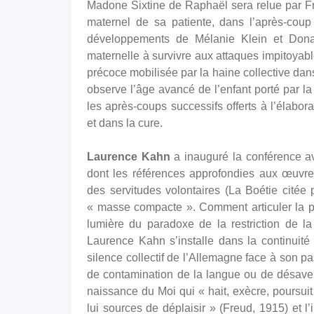
Madone Sixtine de Raphaël sera relue par Fr
maternel de sa patiente, dans l’après-coup
développements de Mélanie Klein et Donald
maternelle à survivre aux attaques impitoyable
précoce mobilisée par la haine collective da
observe l’âge avancé de l’enfant porté par l
les après-coups successifs offerts à l’élabora
et dans la cure.
Laurence Kahn
a inauguré la conférence a
dont les références approfondies aux œuvr
des servitudes volontaires (La Boétie cité
« masse compacte ». Comment articuler la psy
lumière du paradoxe de la restriction de la 
Laurence Kahn s’installe dans la continuité 
silence collectif de l’Allemagne face à son p
de contamination de la langue ou de désaveu
naissance du Moi qui « hait, exècre, poursuit 
lui sources de déplaisir » (Freud, 1915) et l