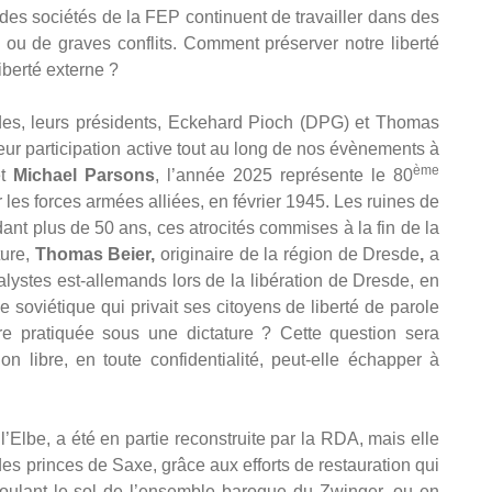
des sociétés de la FEP continuent de travailler dans des
 ou de graves conflits. Comment préserver notre liberté
iberté externe ?
es, leurs présidents, Eckehard Pioch (DPG) et Thomas
eur participation active tout au long de nos évènements à
ème
t
Michael Parsons
, l’année 2025 représente le 80
es forces armées alliées, en février 1945. Les ruines de
ant plus de 50 ans, ces atrocités commises à la fin de la
ture,
Thomas Beier,
originaire de la région de Dresde
,
a
lystes est-allemands lors de la libération de Dresde, en
e soviétique qui privait ses citoyens de liberté de parole
re pratiquée sous une dictature ? Cette question sera
ion libre, en toute confidentialité, peut-elle échapper à
 l’Elbe, a été en partie reconstruite par la RDA, mais elle
des princes de Saxe, grâce aux efforts de restauration qui
 foulant le sol de l’ensemble baroque du Zwinger, ou en