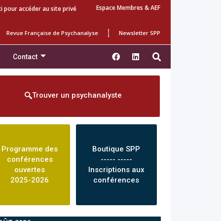
Espace Membres & AEF
ci pour accéder au site privé
Revue Française de Psychanalyse
Newsletter SPP
Contact
Trouver un psychanalyste
Programme des
Boutique SPP
conférences
----- -----
ouvertes
Inscriptions aux
2025-2026
conférences