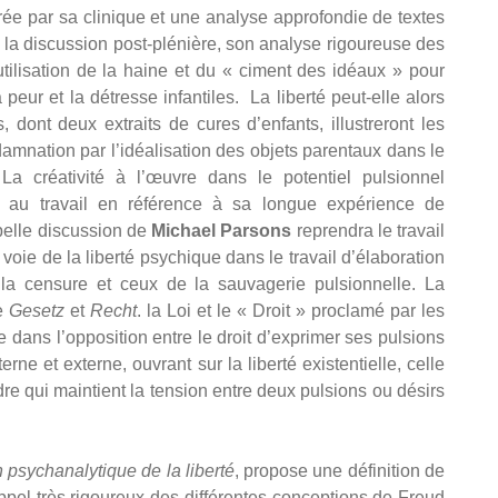
ustrée par sa clinique et une analyse approfondie de textes
 la discussion post-plénière, son analyse rigoureuse des
’utilisation de la haine et du « ciment des idéaux » pour
 peur et la détresse infantiles. La liberté peut-elle alors
s, dont deux extraits de cures d’enfants, illustreront les
ondamnation par l’idéalisation des objets parentaux dans le
a créativité à l’œuvre dans le potentiel pulsionnel
se au travail en référence à sa longue expérience de
 belle discussion de
Michael Parsons
reprendra le travail
oie de la liberté psychique dans le travail d’élaboration
la censure et ceux de la sauvagerie pulsionnelle. La
re
Gesetz
et
Recht
. la Loi et le « Droit » proclamé par les
re dans l’opposition entre le droit d’exprimer ses pulsions
erne et externe, ouvrant sur la liberté existentielle, celle
adre qui maintient la tension entre deux pulsions ou désirs
n psychanalytique de la liberté
, propose une définition de
appel très rigoureux des différentes conceptions de Freud