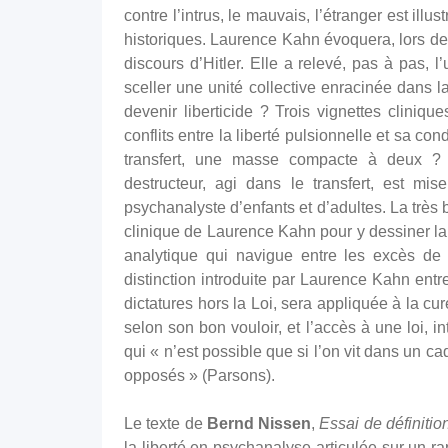
contre l’intrus, le mauvais, l’étranger est ill
historiques. Laurence Kahn évoquera, lors de
discours d’Hitler. Elle a relevé, pas à pas, l
sceller une unité collective enracinée dans la
devenir liberticide ? Trois vignettes clinique
conflits entre la liberté pulsionnelle et sa c
transfert, une masse compacte à deux ? L
destructeur, agi dans le transfert, est mi
psychanalyste d’enfants et d’adultes. La très
clinique de Laurence Kahn pour y dessiner la v
analytique qui navigue entre les excès de 
distinction introduite par Laurence Kahn ent
dictatures hors la Loi, sera appliquée à la cu
selon son bon vouloir, et l’accès à une loi, int
qui « n’est possible que si l’on vit dans un c
opposés » (Parsons).
Le texte de
Bernd Nissen
,
Essai de définitio
la liberté en psychanalyse articulée sur un r