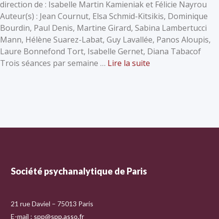
direction de : Isabelle Martin Kamieniak et Félicie Nayrou
Auteur(s) : Jean Cournut, Elsa Schmid-Kitsikis, Dominique
Bourdin, Paul Denis, Martine Girard, Sabina Lambertucci
Mann, Hélène Suarez-Labat, Guy Lavallée, Panos Aloupis,
Laure Bonnefond Tort, Isabelle Gernet, Diana Tabacof
Trois séances par semaine …
Lire la suite
Société psychanalytique de Paris
21 rue Daviel – 75013 Paris
E-mail :
spp@spp.asso.fr