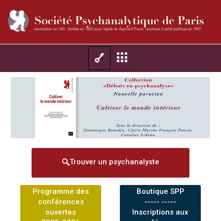
Trouver un psychanalyste
Programme des
Boutique SPP
conférences
----- -----
ouvertes
Inscriptions aux