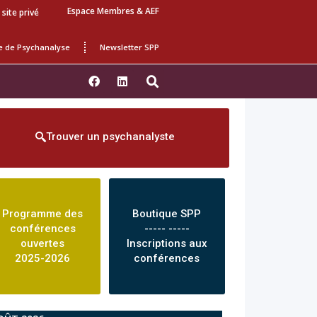
Espace Membres & AEF
 site privé
e de Psychanalyse
Newsletter SPP
Trouver un psychanalyste
Programme des
Boutique SPP
conférences
----- -----
ouvertes
Inscriptions aux
2025-2026
conférences