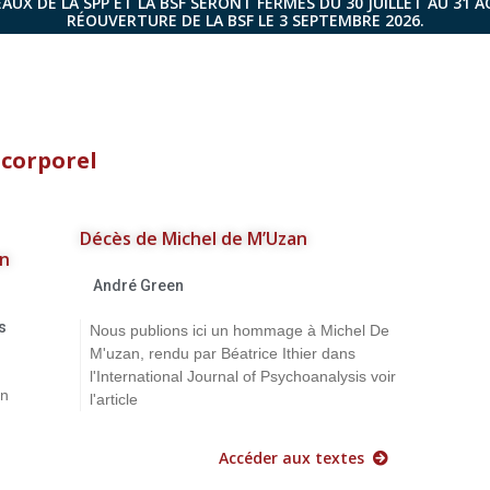
AUX DE LA SPP ET LA BSF SERONT FERMÉS DU 30 JUILLET AU 31 
RÉOUVERTURE DE LA BSF LE 3 SEPTEMBRE 2026.
 corporel
Décès de Michel de M’Uzan
on
André Green
s
Nous publions ici un hommage à Michel De
M'uzan, rendu par Béatrice Ithier dans
l'International Journal of Psychoanalysis voir
an
l'article
Accéder aux textes