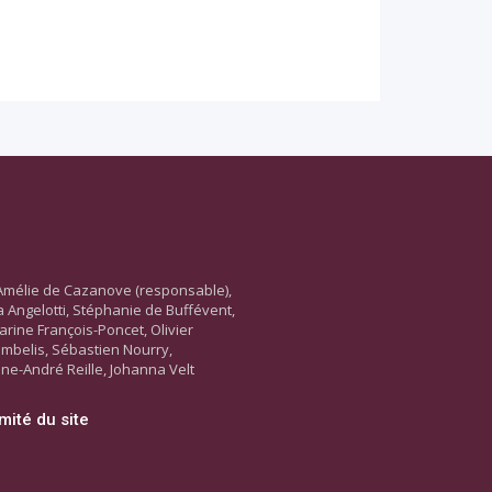
Amélie de Cazanove (responsable),
ara Angelotti, Stéphanie de Buffévent,
arine François-Poncet, Olivier
ambelis, Sébastien Nourry,
ne-André Reille, Johanna Velt
mité du site