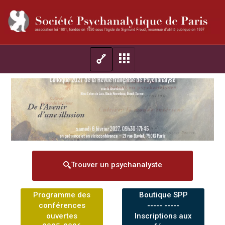
Trouver un psychanalyste
Programme des
Boutique SPP
conférences
----- -----
ouvertes
Inscriptions aux