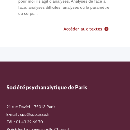
pour moi il s’agit d’analyses. Analyses de face à
face, analyses difficiles, analyses où le paramètre
du corps...
Accéder aux textes
Société psychanalytique de Paris
21 rue Daviel – 75013 Paris
E-mail :
spp@spp.asso.fr
Tél. : 01 43 29 66 70
Présidente
:
Emmanuelle Chervet