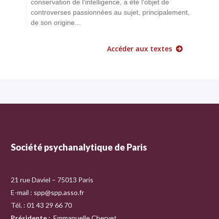
conservation de l'intelligence, a été l'objet de
controverses passionnées au sujet, principalement,
de son origine...
Accéder aux textes
Société psychanalytique de Paris
21 rue Daviel – 75013 Paris
E-mail :
spp@spp.asso.fr
Tél. : 01 43 29 66 70
Présidente
:
Emmanuelle Chervet