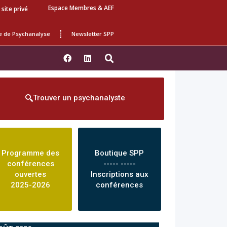
Espace Membres & AEF
 site privé
e de Psychanalyse
Newsletter SPP
Trouver un psychanalyste
Programme des
Boutique SPP
conférences
----- -----
ouvertes
Inscriptions aux
2025-2026
conférences