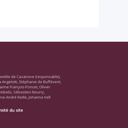
Amélie de Cazanove (responsable),
ara Angelotti, Stéphanie de Buffévent,
arine François-Poncet, Olivier
ambelis, Sébastien Nourry,
ne-André Reille, Johanna Velt
mité du site