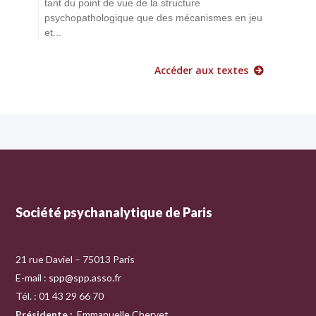
tant du point de vue de la structure
psychopathologique que des mécanismes en jeu
et...
Accéder aux textes
Société psychanalytique de Paris
21 rue Daviel – 75013 Paris
E-mail :
spp@spp.asso.fr
Tél. : 01 43 29 66 70
Présidente
:
Emmanuelle Chervet