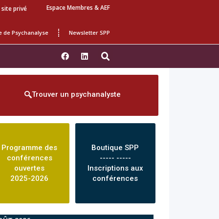
Espace Membres & AEF
 site privé
e de Psychanalyse
Newsletter SPP
Trouver un psychanalyste
Programme des
Boutique SPP
conférences
----- -----
ouvertes
Inscriptions aux
2025-2026
conférences