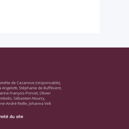
Amélie de Cazanove (responsable),
ara Angelotti, Stéphanie de Buffévent,
arine François-Poncet, Olivier
ambelis, Sébastien Nourry,
ne-André Reille, Johanna Velt
mité du site