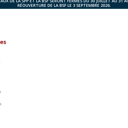
AUX DE LA SPP ET LA BSF SERONT FERMÉS DU 30 JUILLET AU 31 
RÉOUVERTURE DE LA BSF LE 3 SEPTEMBRE 2026.
es
n
s