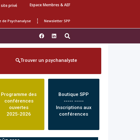
Espace Membres & AEF
 site privé
e de Psychanalyse
Newsletter SPP
Trouver un psychanalyste
Programme des
Boutique SPP
conférences
----- -----
ouvertes
Inscriptions aux
2025-2026
conférences