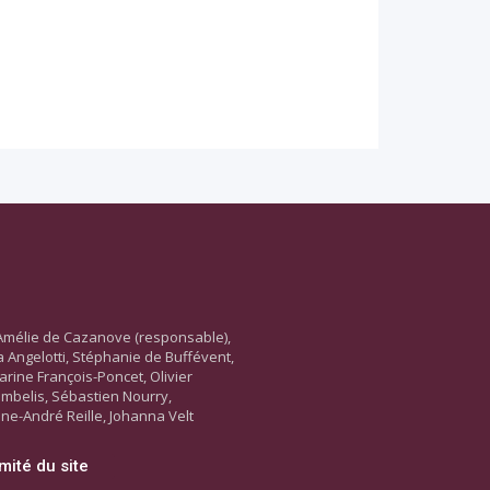
Amélie de Cazanove (responsable),
ara Angelotti, Stéphanie de Buffévent,
arine François-Poncet, Olivier
ambelis, Sébastien Nourry,
ne-André Reille, Johanna Velt
mité du site