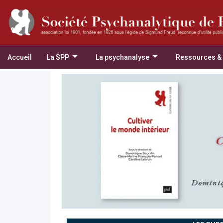
Accueil
La SPP
La psychanalyse
Ressources &