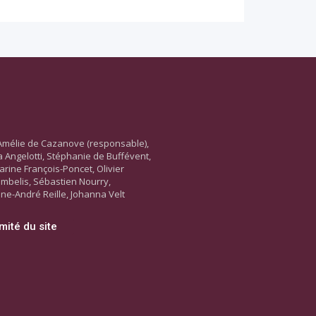
Amélie de Cazanove (responsable),
ara Angelotti, Stéphanie de Buffévent,
arine François-Poncet, Olivier
ambelis, Sébastien Nourry,
ne-André Reille, Johanna Velt
mité du site