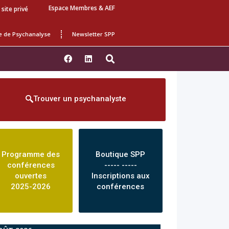
Espace Membres & AEF
 site privé
e de Psychanalyse
Newsletter SPP
Trouver un psychanalyste
Programme des
Boutique SPP
conférences
----- -----
ouvertes
Inscriptions aux
2025-2026
conférences