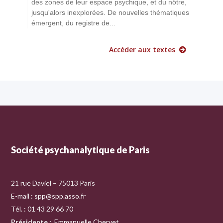
des zones de leur espace psychique, et du nôtre,
jusqu'alors inexplorées. De nouvelles thématiques
émergent, du registre de...
Accéder aux textes
Société psychanalytique de Paris
21 rue Daviel – 75013 Paris
E-mail :
spp@spp.asso.fr
Tél. : 01 43 29 66 70
Présidente
:
Emmanuelle Chervet