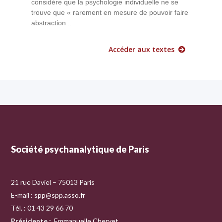
considère que la psychologie individuelle ne se
trouve que « rarement en mesure de pouvoir faire
abstraction...
Accéder aux textes
Société psychanalytique de Paris
21 rue Daviel – 75013 Paris
E-mail :
spp@spp.asso.fr
Tél. : 01 43 29 66 70
Présidente
:
Emmanuelle Chervet