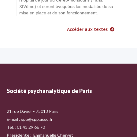
XIVème) et seront évoquées les modalités de sa
mise en place et de son fonctionnement.
Accéder aux textes
Société psychanalytique de Paris
21 rue Daviel – 75013 Paris
E-mail :
spp@spp.asso.fr
Tél. : 01 43 29 66 70
Présidente
:
Emmanuelle Chervet