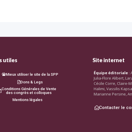
 utiles
Site internet
Équipe éditoriale
: 
Mieux utiliser le site de la SPP
Julia-Flore Alibert, L
Dons & Legs
Cécile Corre, Claire-M
Halimi, Vassilis Kaps
Conditions Générales de Vente
des congrès et colloques
Marianne Persine, An
Mentions légales
Contacter le co