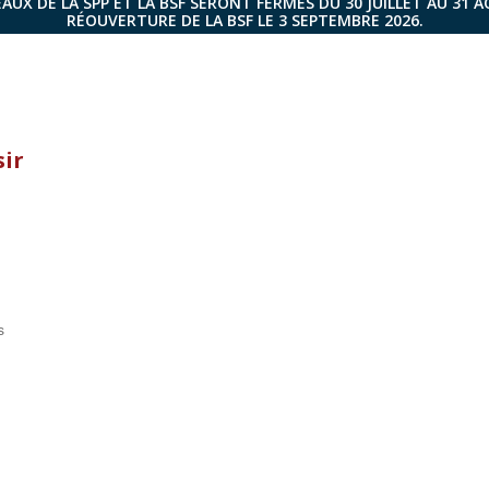
AUX DE LA SPP ET LA BSF SERONT FERMÉS DU 30 JUILLET AU 31 
RÉOUVERTURE DE LA BSF LE 3 SEPTEMBRE 2026.
sir
s