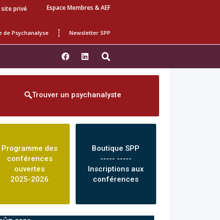
Espace Membres & AEF
 site privé
e de Psychanalyse
Newsletter SPP
Trouver un psychanalyste
Programme des
Boutique SPP
conférences
----- -----
ouvertes
Inscriptions aux
2025-2026
conférences