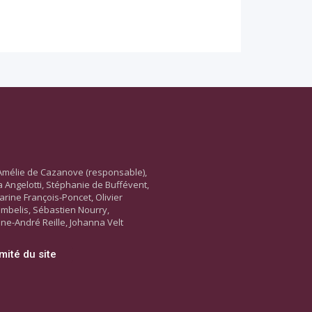
Amélie de Cazanove (responsable),
ara Angelotti, Stéphanie de Buffévent,
arine François-Poncet, Olivier
ambelis, Sébastien Nourry,
ne-André Reille, Johanna Velt
mité du site