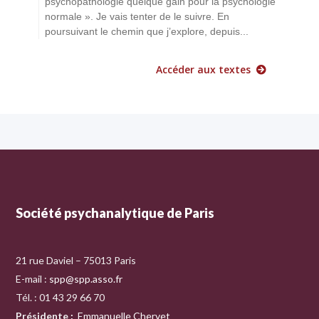
psychopathologie quelque gain pour la psychologie
normale ». Je vais tenter de le suivre. En
poursuivant le chemin que j’explore, depuis...
Accéder aux textes
Société psychanalytique de Paris
21 rue Daviel – 75013 Paris
E-mail :
spp@spp.asso.fr
Tél. : 01 43 29 66 70
Présidente
:
Emmanuelle Chervet