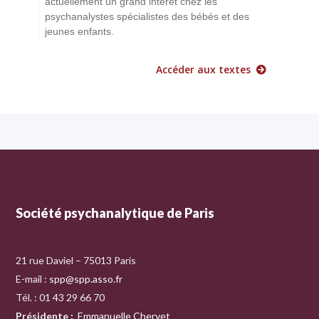
actuellement un grand intérêt chez les
psychanalystes spécialistes des bébés et des
jeunes enfants.
Accéder aux textes
Société psychanalytique de Paris
21 rue Daviel – 75013 Paris
E-mail :
spp@spp.asso.fr
Tél. : 01 43 29 66 70
Présidente
:
Emmanuelle Chervet