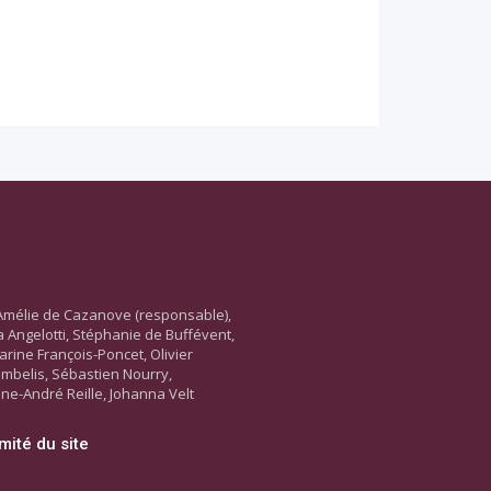
Amélie de Cazanove (responsable),
ara Angelotti, Stéphanie de Buffévent,
arine François-Poncet, Olivier
ambelis, Sébastien Nourry,
ne-André Reille, Johanna Velt
mité du site