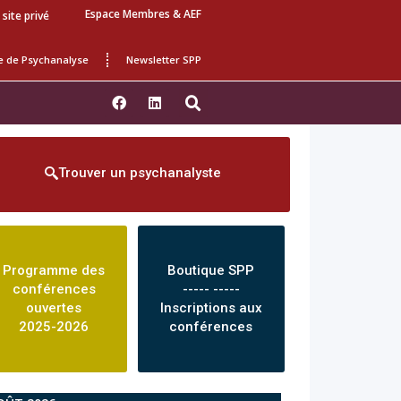
Espace Membres & AEF
 site privé
e de Psychanalyse
Newsletter SPP
Trouver un psychanalyste
Programme des
Boutique SPP
conférences
----- -----
ouvertes
Inscriptions aux
2025-2026
conférences