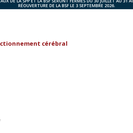
AUX DE LA SPP ET LA BSF SERONT FERMÉS DU 30 JUILLET AU 31 
RÉOUVERTURE DE LA BSF LE 3 SEPTEMBRE 2026.
ctionnement cérébral
r