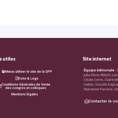
 utiles
Site internet
Équipe éditoriale
: 
Mieux utiliser le site de la SPP
Julia-Flore Alibert, L
Dons & Legs
Cécile Corre, Claire-M
Halimi, Vassilis Kaps
Conditions Générales de Vente
des congrès et colloques
Marianne Persine, An
Mentions légales
Contacter le co