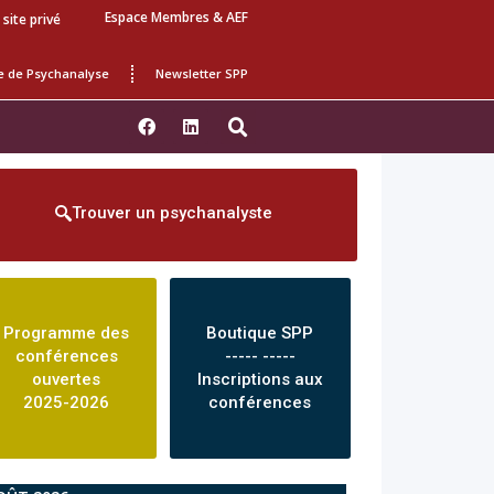
Espace Membres & AEF
 site privé
e de Psychanalyse
Newsletter SPP
Trouver un psychanalyste
Programme des
Boutique SPP
conférences
----- -----
ouvertes
Inscriptions aux
2025-2026
conférences