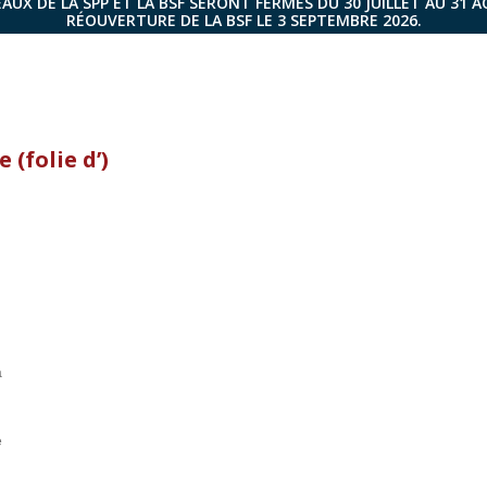
AUX DE LA SPP ET LA BSF SERONT FERMÉS DU 30 JUILLET AU 31 
RÉOUVERTURE DE LA BSF LE 3 SEPTEMBRE 2026.
 (folie d’)
a
é