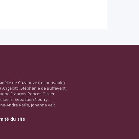
Amélie de Cazanove (responsable),
ara Angelotti, Stéphanie de Buffévent,
arine François-Poncet, Olivier
ambelis, Sébastien Nourry,
ne-André Reille, Johanna Velt
mité du site