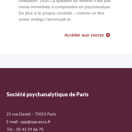
civilisation, 1930 La question du féminin n’est pas
chose immédiate à comprendre en psychanalyse.
De plus si le propos consiste – comme ce titre
assez ambigu l’annonçait et...
Accéder aux textes
Société psychanalytique de Paris
21 rue Daviel – 75013 Paris
E-mail :
spp@spp.asso.fr
Tél. : 01 43 29 66 70