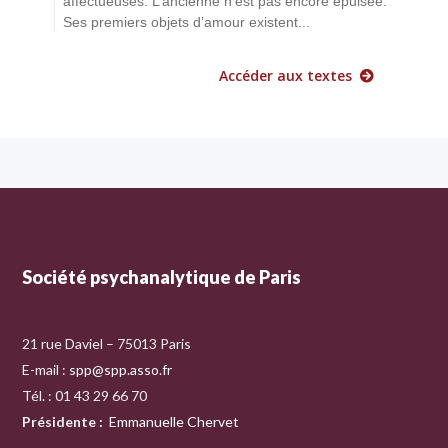
affectueuses. L’ancienne n’est pas encore épuisée.
Ses premiers objets d’amour existent...
Accéder aux textes
Société psychanalytique de Paris
21 rue Daviel – 75013 Paris
E-mail :
spp@spp.asso.fr
Tél. : 01 43 29 66 70
Présidente
:
Emmanuelle Chervet