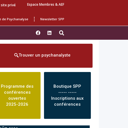
Espace Membres & AEF
 site privé
e de Psychanalyse
Newsletter SPP
Trouver un psychanalyste
Programme des
Boutique SPP
conférences
----- -----
ouvertes
Inscriptions aux
2025-2026
conférences