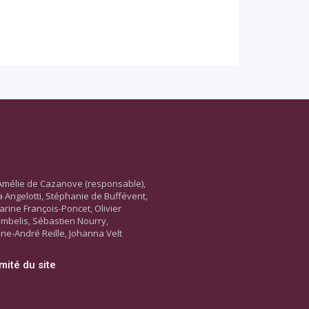
Amélie de Cazanove (responsable),
ara Angelotti, Stéphanie de Buffévent,
arine François-Poncet, Olivier
ambelis, Sébastien Nourry,
ne-André Reille, Johanna Velt
mité du site