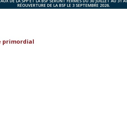
AUX DE LA SPP ET LA BSF SERONT FERMÉS DU 30 JUILLET AU 31 
RÉOUVERTURE DE LA BSF LE 3 SEPTEMBRE 2026.
e primordial