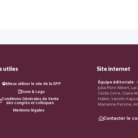
 utiles
Site internet
Équipe éditoriale
: 
Mieux utiliser le site de la SPP
Julia-Flore Alibert, L
Dons & Legs
Cécile Corre, Claire-M
Halimi, Vassilis Kaps
Conditions Générales de Vente
des congrès et colloques
Marianne Persine, An
Mentions légales
Contacter le co