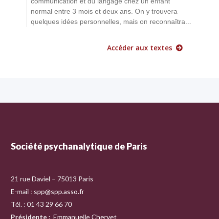
communication et du langage chez un enfant
normal entre 3 mois et deux ans. On y trouvera
quelques idées personnelles, mais on reconnaîtra...
Accéder aux textes
Société psychanalytique de Paris
21 rue Daviel – 75013 Paris
E-mail :
spp@spp.asso.fr
Tél. : 01 43 29 66 70
Présidente
:
Emmanuelle Chervet