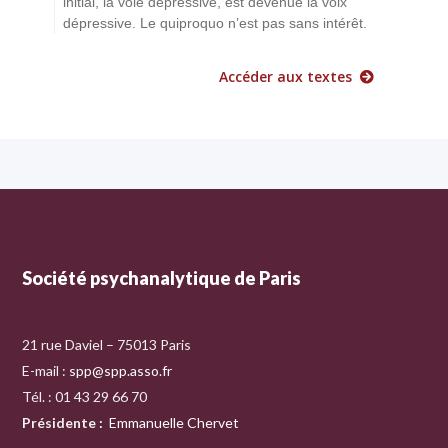
initial, la voie dépressive, est devenue la voix
dépressive. Le quiproquo n’est pas sans intérêt.
Accéder aux textes
Société psychanalytique de Paris
21 rue Daviel – 75013 Paris
E-mail :
spp@spp.asso.fr
Tél. : 01 43 29 66 70
Présidente
:
Emmanuelle Chervet