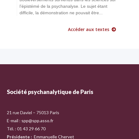
l’épistémé de la psychanalyse. Le sujet étant
difficile, la démonstration ne pouvait être...
Accéder aux textes
Société psychanalytique de Paris
21 rue Daviel – 75013 Paris
E-mail :
spp@spp.asso.fr
Tél. : 01 43 29 66 70
Présidente
:
Emmanuelle Chervet