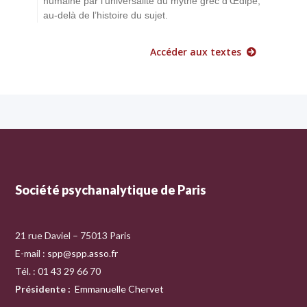
humaine par l’universalité du mythe grec d’Œdipe,
au-delà de l’histoire du sujet.
Accéder aux textes
Société psychanalytique de Paris
21 rue Daviel – 75013 Paris
E-mail :
spp@spp.asso.fr
Tél. : 01 43 29 66 70
Présidente
:
Emmanuelle Chervet