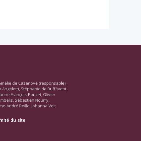
Amélie de Cazanove (responsable),
ara Angelotti, Stéphanie de Buffévent,
arine François-Poncet, Olivier
ambelis, Sébastien Nourry,
ne-André Reille, Johanna Velt
mité du site