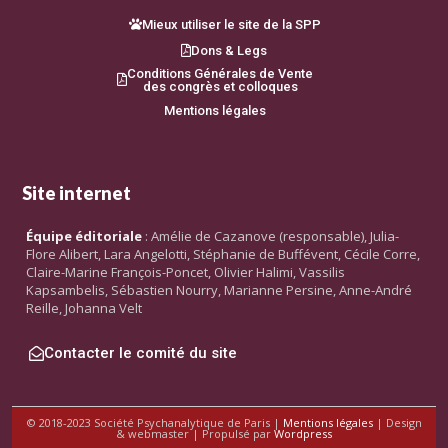
Mieux utiliser le site de la SPP
Dons & Legs
Conditions Générales de Vente
des congrès et colloques
Mentions légales
Site internet
Équipe éditoriale
: Amélie de Cazanove (responsable), Julia-
Flore Alibert, Lara Angelotti, Stéphanie de Buffévent, Cécile Corre,
Claire-Marine François-Poncet, Olivier Halimi, Vassilis
Kapsambelis, Sébastien Nourry, Marianne Persine, Anne-André
Reille, Johanna Velt
Contacter le comité du site
© 2018-2023 Société Psychanalytique de Paris |
Mentions légales
| Design
& webmaster | Propulsé par
Wordpress