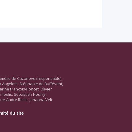
Amélie de Cazanove (responsable),
ara Angelotti, Stéphanie de Buffévent,
arine François-Poncet, Olivier
ambelis, Sébastien Nourry,
ne-André Reille, Johanna Velt
mité du site