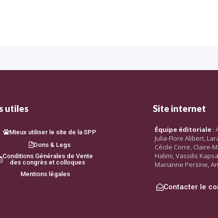
 utiles
Site internet
Équipe éditoriale
: 
Mieux utiliser le site de la SPP
Julia-Flore Alibert, L
Dons & Legs
Cécile Corre, Claire-M
Halimi, Vassilis Kaps
Conditions Générales de Vente
des congrès et colloques
Marianne Persine, An
Mentions légales
Contacter le co