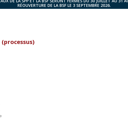
AUX DE LA SPP ET LA BSF SERONT FERMÉS DU 30 JUILLET AU 31 
RÉOUVERTURE DE LA BSF LE 3 SEPTEMBRE 2026.
 (processus)
e
e
e