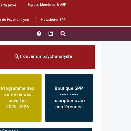
Espace Membres & AEF
 site privé
e de Psychanalyse
Newsletter SPP
Trouver un psychanalyste
Programme des
Boutique SPP
conférences
----- -----
ouvertes
Inscriptions aux
2025-2026
conférences