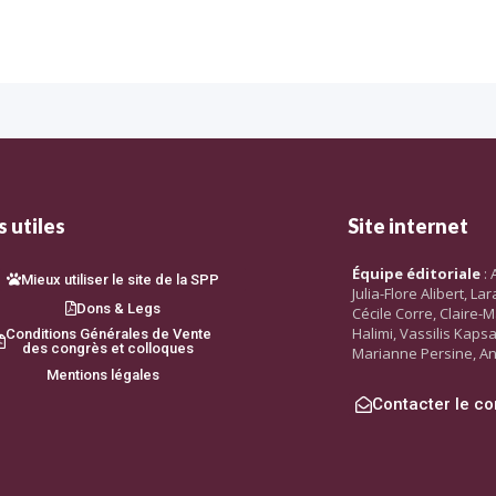
 utiles
Site internet
Équipe éditoriale
: 
Mieux utiliser le site de la SPP
Julia-Flore Alibert, L
Dons & Legs
Cécile Corre, Claire-M
Halimi, Vassilis Kaps
Conditions Générales de Vente
des congrès et colloques
Marianne Persine, An
Mentions légales
Contacter le co