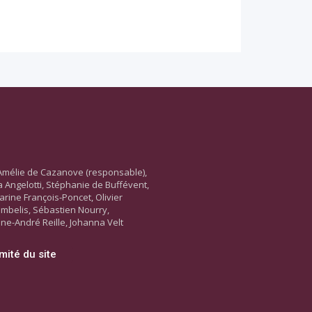
Amélie de Cazanove (responsable),
ara Angelotti, Stéphanie de Buffévent,
arine François-Poncet, Olivier
ambelis, Sébastien Nourry,
ne-André Reille, Johanna Velt
mité du site