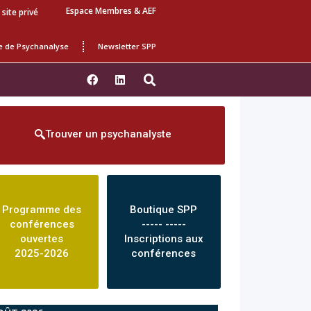
Espace Membres & AEF
 site privé
e de Psychanalyse
Newsletter SPP
Trouver un psychanalyste
Programme des
Boutique SPP
conférences
----- -----
ouvertes
Inscriptions aux
2025-2026
conférences