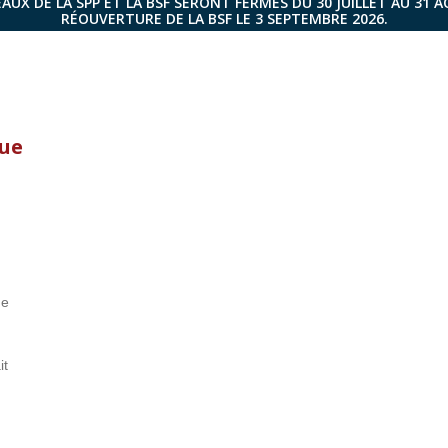
AUX DE LA SPP ET LA BSF SERONT FERMÉS DU 30 JUILLET AU 31 
RÉOUVERTURE DE LA BSF LE 3 SEPTEMBRE 2026.
que
de
it