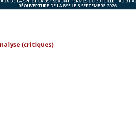
AUX DE LA SPP ET LA BSF SERONT FERMÉS DU 30 JUILLET AU 31 
RÉOUVERTURE DE LA BSF LE 3 SEPTEMBRE 2026.
nalyse (critiques)
.