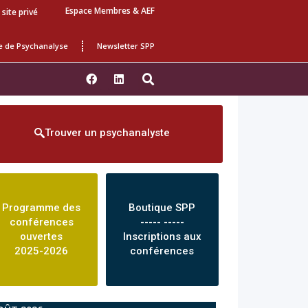
Espace Membres & AEF
 site privé
e de Psychanalyse
Newsletter SPP
Trouver un psychanalyste
Programme des
Boutique SPP
conférences
----- -----
ouvertes
Inscriptions aux
2025-2026
conférences