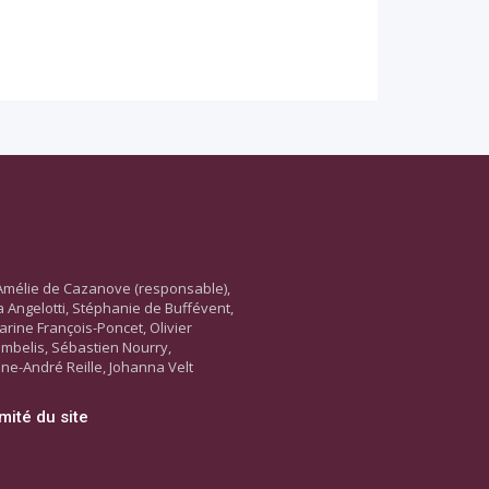
Amélie de Cazanove (responsable),
ara Angelotti, Stéphanie de Buffévent,
arine François-Poncet, Olivier
ambelis, Sébastien Nourry,
ne-André Reille, Johanna Velt
mité du site