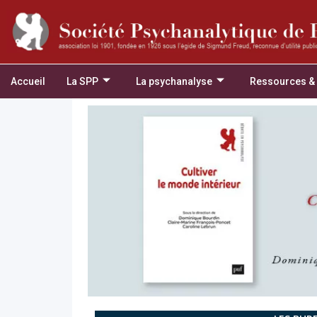
Accueil
La SPP
La psychanalyse
Ressources &