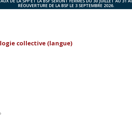
AUX DE LA SPP ET LA BSF SERONT FERMÉS DU 30 JUILLET AU 31 
RÉOUVERTURE DE LA BSF LE 3 SEPTEMBRE 2026.
ogie collective (langue)
o