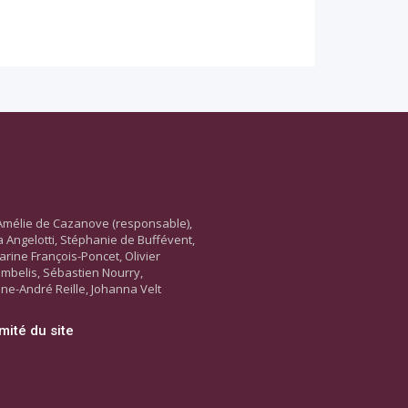
Amélie de Cazanove (responsable),
ara Angelotti, Stéphanie de Buffévent,
arine François-Poncet, Olivier
ambelis, Sébastien Nourry,
ne-André Reille, Johanna Velt
mité du site