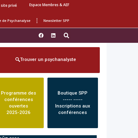
Espace Membres & AEF
 site privé
e de Psychanalyse
Newsletter SPP
Trouver un psychanalyste
Programme des
Boutique SPP
conférences
----- -----
ouvertes
Inscriptions aux
2025-2026
conférences