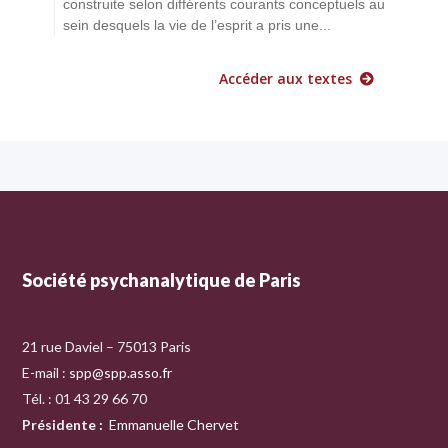
construite selon différents courants conceptuels au
sein desquels la vie de l’esprit a pris une...
Accéder aux textes
Société psychanalytique de Paris
21 rue Daviel – 75013 Paris
E-mail :
spp@spp.asso.fr
Tél. : 01 43 29 66 70
Présidente
:
Emmanuelle Chervet